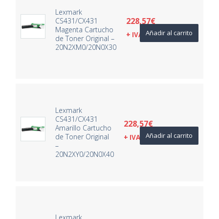
Lexmark
228,57
€
CS431/CX431
Magenta Cartucho
Añadir al carrito
+ IVA
de Toner Original –
20N2XM0/20N0X30
Lexmark
CS431/CX431
228,57
€
Amarillo Cartucho
Añadir al carrito
de Toner Original
+ IVA
–
20N2XY0/20N0X40
Lexmark