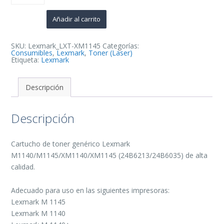
Negro
Cartucho
de
Añadir al carrito
Toner
Generico
-
Reemplaza
SKU:
Lexmark_LXT-XM1145
Categorías:
24B6213/24B6035
Consumibles
,
Lexmark
,
Toner (Laser)
cantidad
Etiqueta:
Lexmark
Descripción
Descripción
Cartucho de toner genérico Lexmark
M1140/M1145/XM1140/XM1145 (24B6213/24B6035) de alta
calidad.
Adecuado para uso en las siguientes impresoras:
Lexmark M 1145
Lexmark M 1140