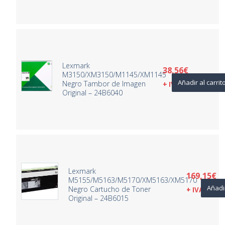
Lexmark
38,56
€
M3150/XM3150/M1145/XM1145
Añadir al carrit
Negro Tambor de Imagen
+ IVA
Original – 24B6040
Lexmark
169,15
€
M5155/M5163/M5170/XM5163/XM5170
Añadir
Negro Cartucho de Toner
+ IVA
Original – 24B6015