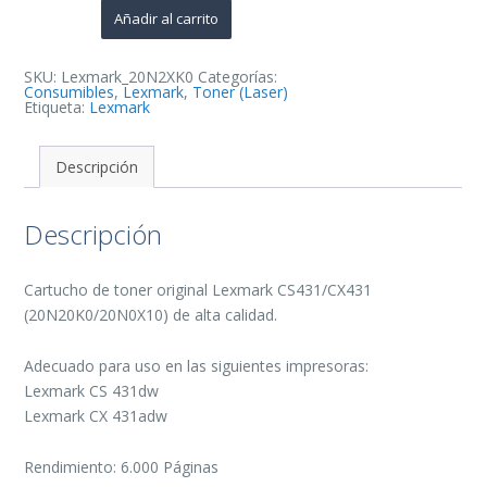
de
Añadir al carrito
Toner
Original
-
20N20K0/20N0X10
SKU:
Lexmark_20N2XK0
Categorías:
cantidad
Consumibles
,
Lexmark
,
Toner (Laser)
Etiqueta:
Lexmark
Descripción
Descripción
Cartucho de toner original Lexmark CS431/CX431
(20N20K0/20N0X10) de alta calidad.
Adecuado para uso en las siguientes impresoras:
Lexmark CS 431dw
Lexmark CX 431adw
Rendimiento: 6.000 Páginas