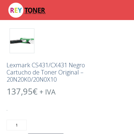
Lexmark CS431/CX431 Negro
Cartucho de Toner Original –
20N20K0/20N0X10
137,95
€
+ IVA
.
Lexmark
CS431/CX431
Negro
Cartucho