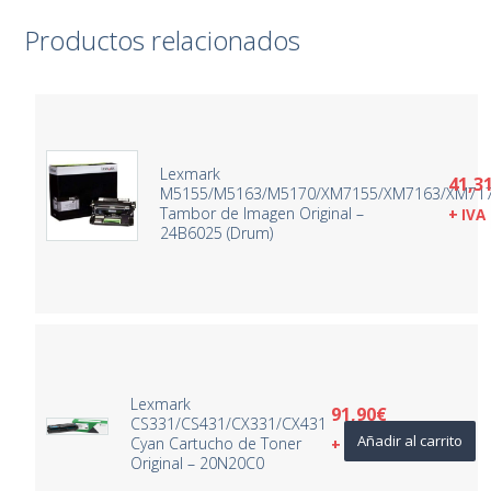
Productos relacionados
Lexmark
41,3
M5155/M5163/M5170/XM7155/XM7163/XM71
Tambor de Imagen Original –
+ IVA
24B6025 (Drum)
Lexmark
91,90
€
CS331/CS431/CX331/CX431
Añadir al carrito
Cyan Cartucho de Toner
+ IVA
Original – 20N20C0