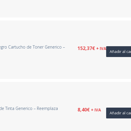
ro Cartucho de Toner Generico –
152,37
€
+ IVA
Añadir al ca
de Tinta Generico – Reemplaza
8,40
€
+ IVA
Añadir al ca