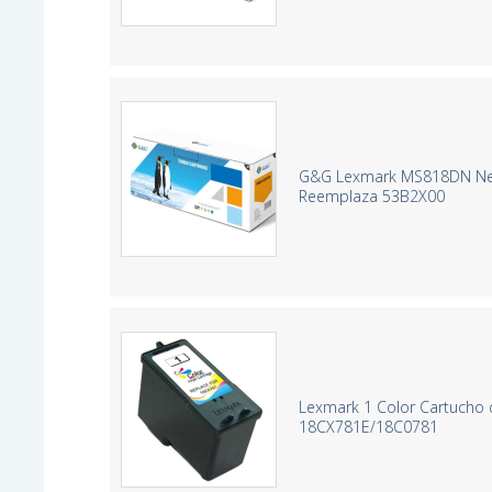
G&G Lexmark MS818DN Neg
Reemplaza 53B2X00
Lexmark 1 Color Cartucho 
18CX781E/18C0781