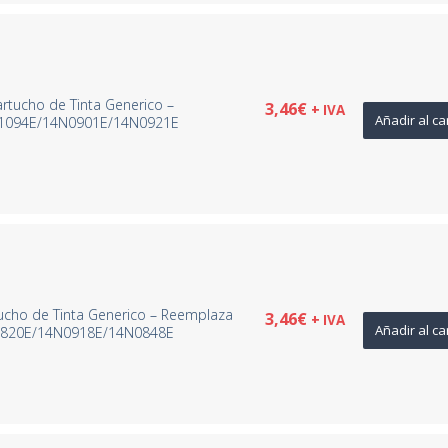
tucho de Tinta Generico –
3,46
€
+ IVA
Añadir al ca
1094E/14N0901E/14N0921E
ucho de Tinta Generico – Reemplaza
3,46
€
+ IVA
Añadir al ca
820E/14N0918E/14N0848E