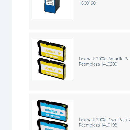
18C0190
Lexmark 200XL Amarillo Pa
Reemplaza 14L0200
Lexmark 200XL Cyan Pack 2
Reemplaza 14L0198