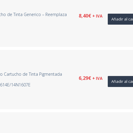
cho de Tinta Generico – Reemplaza
8,40
€
+ IVA
Añadir al ca
o Cartucho de Tinta Pigmentada
6,29
€
+ IVA
Añadir al ca
614E/14N1607E