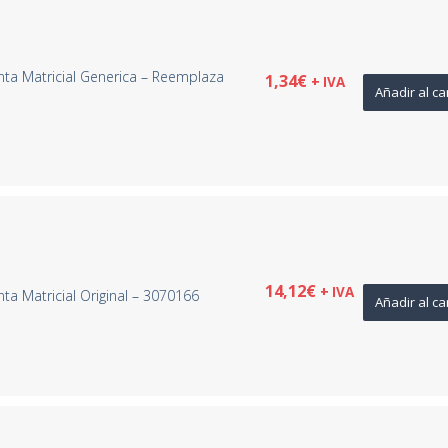
ta Matricial Generica – Reemplaza
1,34
€
+ IVA
Añadir al ca
14,12
€
+ IVA
a Matricial Original – 3070166
Añadir al ca