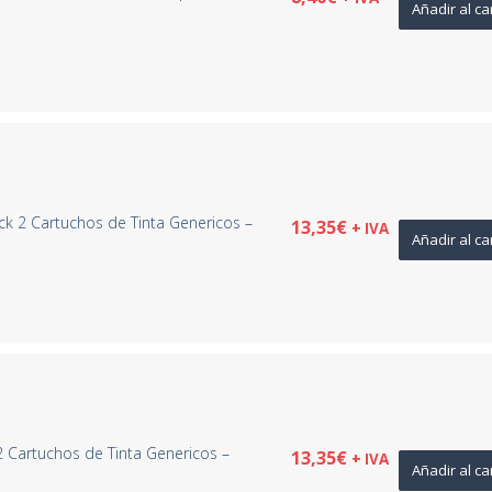
Añadir al ca
ck 2 Cartuchos de Tinta Genericos –
13,35
€
+ IVA
Añadir al ca
 Cartuchos de Tinta Genericos –
13,35
€
+ IVA
Añadir al ca