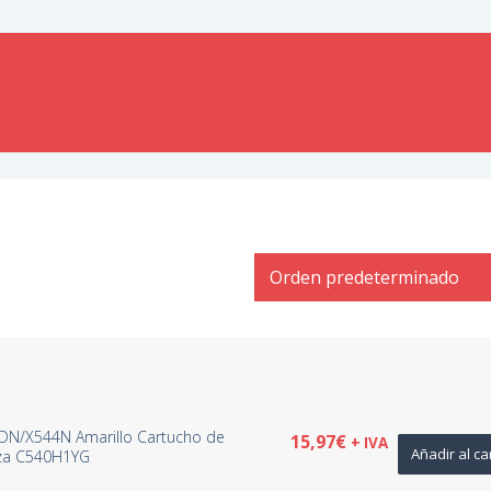
N/X544N Amarillo Cartucho de
15,97
€
+ IVA
Añadir al ca
aza C540H1YG