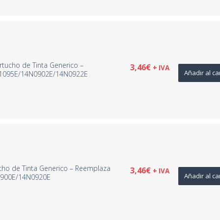
rtucho de Tinta Generico –
3,46
€
+ IVA
Añadir al ca
1095E/14N0902E/14N0922E
cho de Tinta Generico – Reemplaza
3,46
€
+ IVA
Añadir al ca
900E/14N0920E