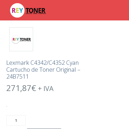
Lexmark C4342/C4352 Cyan
Cartucho de Toner Original –
24B7511
271,87
€
+ IVA
.
Lexmark
C4342/C4352
Cyan
Cartucho