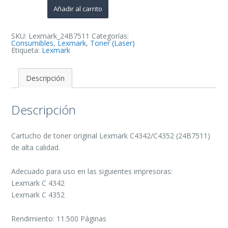
de
Añadir al carrito
Toner
Original
-
24B7511
SKU:
Lexmark_24B7511
Categorías:
cantidad
Consumibles
,
Lexmark
,
Toner (Laser)
Etiqueta:
Lexmark
Descripción
Descripción
Cartucho de toner original Lexmark C4342/C4352 (24B7511)
de alta calidad.
Adecuado para uso en las siguientes impresoras:
Lexmark C 4342
Lexmark C 4352
Rendimiento: 11.500 Páginas