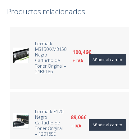
Productos relacionados
Lexmark
M3150/XM3150
100,46
€
Negro
Añadir al carrito
Cartucho de
+ IVA
Toner Original –
24B6186
Lexmark E120
89,06
€
Negro
Cartucho de
Añadir al carrito
+ IVA
Toner Original
– 12016SE