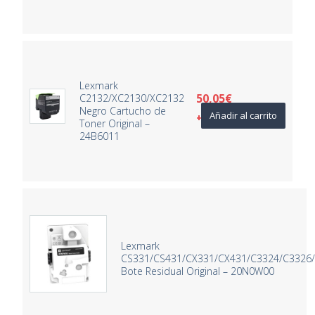
Lexmark
50,05
€
C2132/XC2130/XC2132
Negro Cartucho de
Añadir al carrito
+ IVA
Toner Original –
24B6011
Lexmark
CS331/CS431/CX331/CX431/C3324/C332
Bote Residual Original – 20N0W00