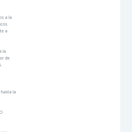
os a la
icos
te a
a la
dor de
s.
 hasta la
SO