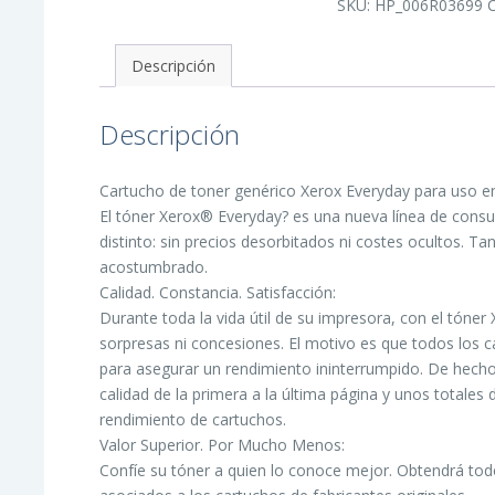
SKU:
HP_006R03699
Cartucho
de
Toner
Generico
Descripción
-
Reemplaza
410A
cantidad
Descripción
Cartucho de toner genérico Xerox Everyday para uso e
El tóner Xerox® Everyday? es una nueva línea de cons
distinto: sin precios desorbitados ni costes ocultos. Ta
acostumbrado.
Calidad. Constancia. Satisfacción:
Durante toda la vida útil de su impresora, con el tóne
sorpresas ni concesiones. El motivo es que todos los c
para asegurar un rendimiento ininterrumpido. De hec
calidad de la primera a la última página y unos totales
rendimiento de cartuchos.
Valor Superior. Por Mucho Menos:
Confíe su tóner a quien lo conoce mejor. Obtendrá todo 