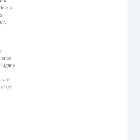
 una
dole a
os
ir.
e
miento
 lugar y
ra el
rar un