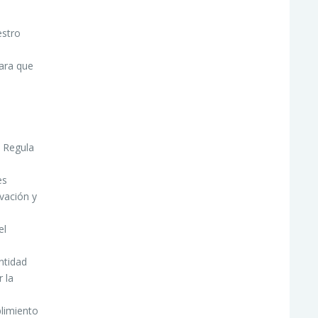
estro
para que
. Regula
es
vación y
el
ntidad
 la
limiento