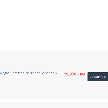
Negro Cartucho de Toner Generico –
19,97
€
+ IVA
Añadir al ca