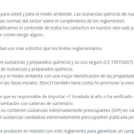
o para usted y para el medio ambiente. Las sustancias químicas de nu
n las normas del sector sobre el cumplimiento de los reglamentos
ublicamos el contenido de todos los cartuchos en nuestro sitio web 
e corren riesgo alguno.
dad son más estrictos que los límites reglamentarios.
e sustancias y preparados químicos y su uso seguro (CE 1907/2007)
ión de sustancias y preparados químicos.
na y el medio ambiente con una mejor identificación de las propiedad
en las fases iniciales. REACH también tiene como fin promover la inno
as que es responsable de importar >1 tonelada al año o ha verificado 
esentación con cadenas de suministro.
ay no contienen sustancias extremadamente preocupantes (SEP) en ca
ta de sustancias candidatas extremadamente preocupantes publicada por
e producen en relación con este reglamento para garantizar un cump