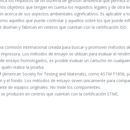
fica los requisitos de un sistema de gestión ambiental que permita a
nos objetivos que tengan en cuenta los requisitos legales y de otra ín
n acerca de sus aspectos ambientales significativos. Es aplicable a l
omo aquellos que puede controlar y aquellos sobre los que puede influ
e diseñan y fabrican en centros que cuentan con la certificación ISO
a comisión internacional creada para buscar y promover métodos d
impresora. Los métodos de ensayo se utilizan para evaluar el rendi
 de ensayo homologados, es posible evaluar un cartucho en cualquier
uién realice la prueba.
 (American Society for Testing and Materials), como ASTM F1856, pa
en y el fondo. Los métodos de ensayo sirven únicamente para compa
nte de equipos originales. No mide los componentes.
y se producen en centros que cuentan con la certificación STMC.