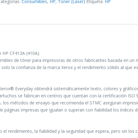
Categorías:
Consumibles
,
HP
,
Toner (Laser)
Etiqueta:
HP
n HP CF413A (410A).
umibles de tóner para impresoras de otros fabricantes basada en un
n solo la confianza de la marca Xerox y el rendimiento sólido al que e
r Xerox® Everyday obtendrá sistemáticamente texto, colores y gráficos
artuchos se fabrican en centros que cuentan con la certificación ISO
ho, los métodos de ensayo que recomienda el STMC aseguran impres
 de páginas impresas que igualan o superan con fiabilidad los índices d
el rendimiento, la fiabilidad y la seguridad que espera, pero sin los 