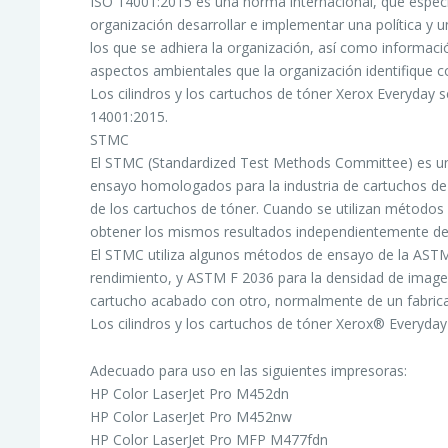
ISO 14001:2015 es una norma internacional, que especi
organización desarrollar e implementar una política y u
los que se adhiera la organización, así como informació
aspectos ambientales que la organización identifique c
Los cilindros y los cartuchos de tóner Xerox Everyday s
14001:2015.
STMC
El STMC (Standardized Test Methods Committee) es un
ensayo homologados para la industria de cartuchos de 
de los cartuchos de tóner. Cuando se utilizan métodos
obtener los mismos resultados independientemente de q
El STMC utiliza algunos métodos de ensayo de la ASTM
rendimiento, y ASTM F 2036 para la densidad de imag
cartucho acabado con otro, normalmente de un fabrica
Los cilindros y los cartuchos de tóner Xerox® Everyda
Adecuado para uso en las siguientes impresoras:
HP Color LaserJet Pro M452dn
HP Color LaserJet Pro M452nw
HP Color LaserJet Pro MFP M477fdn