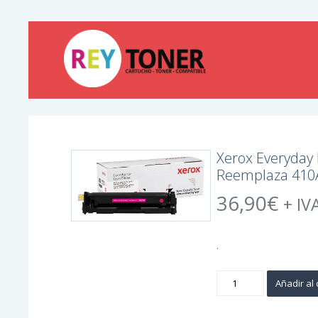
Xerox Everyday
Reemplaza 410
36,90
€
+ IV
.
Xerox
Añadir al 
Everyday
HP
CF413A
Magenta