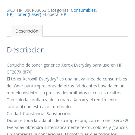
de
Toner
Generico
SKU:
HP_006R03653
Categorías:
Consumibles
,
-
HP
,
Toner (Laser)
Etiqueta:
HP
Reemplaza
87X
cantidad
Descripción
Descripción
Cartucho de toner genérico Xerox Everyday para uso en HP
CF287X (87X).
El tóner Xerox® Everyday? es una nueva línea de consumibles
de tóner para impresoras de otros fabricantes basada en un
modelo distinto: sin precios desorbitados ni costes ocultos.
Tan solo la confianza de la marca Xerox y el rendimiento
sólido al que está acostumbrado.
Calidad. Constancia. Satisfacción:
Durante toda la vida útil de su impresora, con el tóner Xerox®
Everyday obtendrá sistemáticamente texto, colores y gráficos
sin sorpresas ni concesiones. El motivo es que todos los