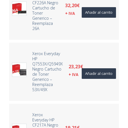
CF226A Negro
32,20
€
Cartucho de
Añadir al carrito
Toner
+ IVA
Generico –
Reemplaza
26A
Xerox Everyday
HP
Q7553X/Q5949X
23,23
€
Negro Cartucho
Añadir al carrito
de Toner
+ IVA
Generico –
Reemplaza
53X/49X
Xerox
Everyday HP
CF217A Negro
19,21
€