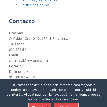
Política de Cookies
Contacto
Oficinas
C/ Rubio i Ors 10-12, 08041 Barcelona
Télefono
661 959 641
Email
comercial@reytoner.com
Horario
De lunes a viernes
de 9:00 a 14:00 y
de 16:00 a 19:00
Utilizamos cookies propias y de terceros para mejorar la
experiencia de navegación, y ofrecer contenidos y publicidad
de interés. Al continuar con la navegación entendemos que se
acepta nuestra política de cookies.
© REYTONER 2015 –
Términos y condiciones
Aceptar
Leer más