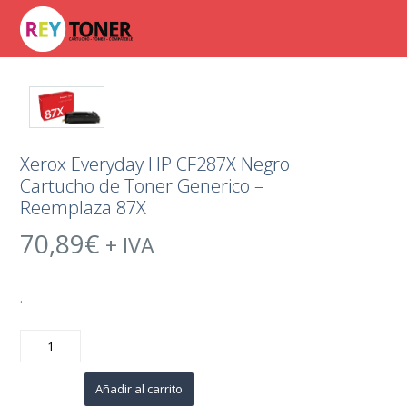
Xerox Everyday HP CF287X Negro
Cartucho de Toner Generico –
Reemplaza 87X
70,89
€
+ IVA
.
Xerox
Everyday
HP
CF287X
Negro
Añadir al carrito
Cartucho