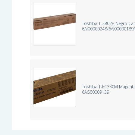
Toshiba T-2802E Negro Car
6AJ00000248/6AJ00000189
Toshiba T-FC330M Magenta 
6AG00009139