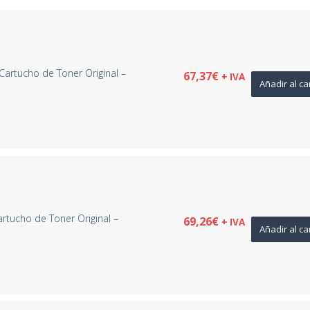
Cartucho de Toner Original –
67,37
€
+ IVA
Añadir al ca
rtucho de Toner Original –
69,26
€
+ IVA
Añadir al ca