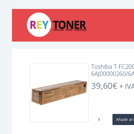
Toshiba T-FC200
6AJ00000260/6
39,60
€
+ IV
.
Toshiba
Añadir al 
T-
FC200EK
Negro
Cartucho