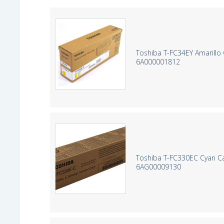
Toshiba T-FC34EY Amarillo 
6A000001812
Toshiba T-FC330EC Cyan Ca
6AG00009130