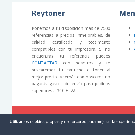
Reytoner
Men
Ponemos a tu disposición más de 2500
referencias a precios inmejorables, de
calidad certificada y totalmente
compatibles con tu impresora. Si no
encuentras tu referencia puedes
CONTACTAR
con nosotros y te
buscaremos tu cartucho o toner al
mejor precio. Además con nosotros no
pagarás gastos de envío para pedidos
superiores a 30€ + IVA.
© REYTONER 2015 –
Términos y condiciones
Utilizamos cookies propias y de terceros para mejorar la experien