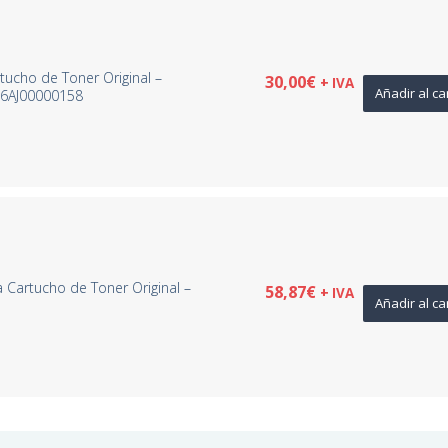
tucho de Toner Original –
30,00
€
+ IVA
Añadir al ca
/6AJ00000158
Cartucho de Toner Original –
58,87
€
+ IVA
Añadir al ca