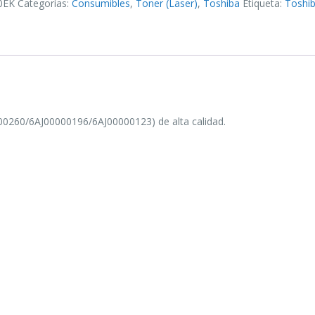
0EK
Categorías:
Consumibles
,
Toner (Laser)
,
Toshiba
Etiqueta:
Toshi
00196/6AJ00000123
00260/6AJ00000196/6AJ00000123) de alta calidad.