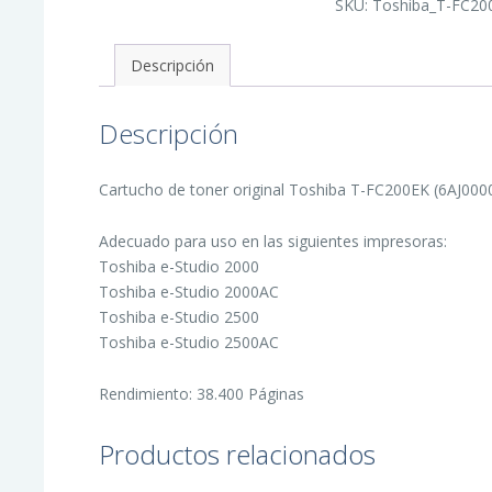
SKU:
Toshiba_T-FC20
de
Toner
Original
-
Descripción
6AJ00000260/6AJ000
cantidad
Descripción
Cartucho de toner original Toshiba T-FC200EK (6AJ000
Adecuado para uso en las siguientes impresoras:
Toshiba e-Studio 2000
Toshiba e-Studio 2000AC
Toshiba e-Studio 2500
Toshiba e-Studio 2500AC
Rendimiento: 38.400 Páginas
Productos relacionados