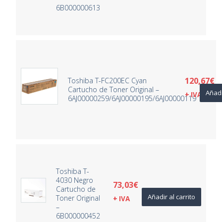
6B000000613
120,67
€
Toshiba T-FC200EC Cyan
Cartucho de Toner Original –
Añadi
+ IVA
6AJ00000259/6AJ00000195/6AJ00000119
Toshiba T-
4030 Negro
73,03
€
Cartucho de
Añadir al carrito
Toner Original
+ IVA
–
6B000000452