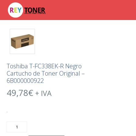
Toshiba T-FC338EK-R Negro
Cartucho de Toner Original –
6B000000922
49,78
€
+ IVA
.
Toshiba
T-
FC338EK-
R