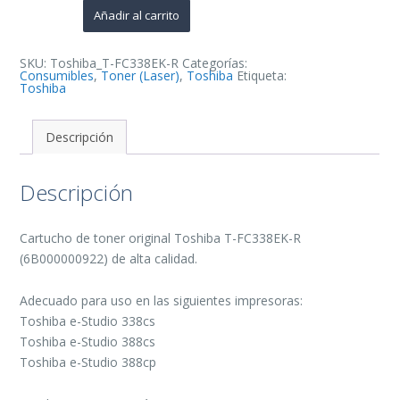
Negro
Añadir al carrito
Cartucho
de
Toner
Original
SKU:
Toshiba_T-FC338EK-R
Categorías:
-
Consumibles
,
Toner (Laser)
,
Toshiba
Etiqueta:
6B000000922
Toshiba
cantidad
Descripción
Descripción
Cartucho de toner original Toshiba T-FC338EK-R
(6B000000922) de alta calidad.
Adecuado para uso en las siguientes impresoras:
Toshiba e-Studio 338cs
Toshiba e-Studio 388cs
Toshiba e-Studio 388cp