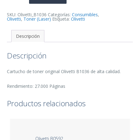
Toner
Original
-
B1036
SKU:
Olivetti_B1036
Categorías:
Consumibles
,
cantidad
Olivetti
,
Toner (Laser)
Etiqueta:
Olivetti
Descripción
Descripción
Cartucho de toner original Olivetti B1036 de alta calidad.
Rendimiento: 27.000 Páginas
Productos relacionados
Olivetti B0592