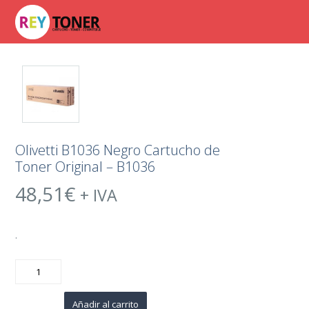
Olivetti B1036 Negro Cartucho de
Toner Original – B1036
48,51
€
+ IVA
.
Olivetti
B1036
Negro
Cartucho
de
Añadir al carrito