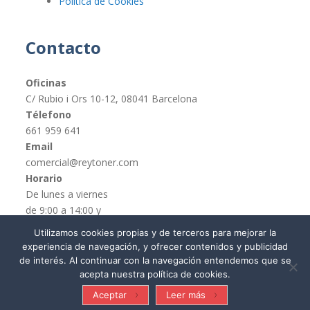
Política de Cookies
Contacto
Oficinas
C/ Rubio i Ors 10-12, 08041 Barcelona
Télefono
661 959 641
Email
comercial@reytoner.com
Horario
De lunes a viernes
de 9:00 a 14:00 y
de 16:00 a 19:00
Utilizamos cookies propias y de terceros para mejorar la
experiencia de navegación, y ofrecer contenidos y publicidad
de interés. Al continuar con la navegación entendemos que se
acepta nuestra política de cookies.
© REYTONER 2015 –
Términos y condiciones
Aceptar
Leer más