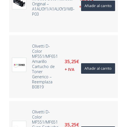
Original –
Añadir al carrito
+ IVA
A1AU0Y1/A1AU0Y3/WB-
P03
Olivetti D-
Color
MF551/MF651
35,25
€
Amarillo
Cartucho de
Añadir al carrito
+ IVA
Toner
Generico –
Reemplaza
B0819
Olivetti D-
Color
MF551/MF651
35,25
€