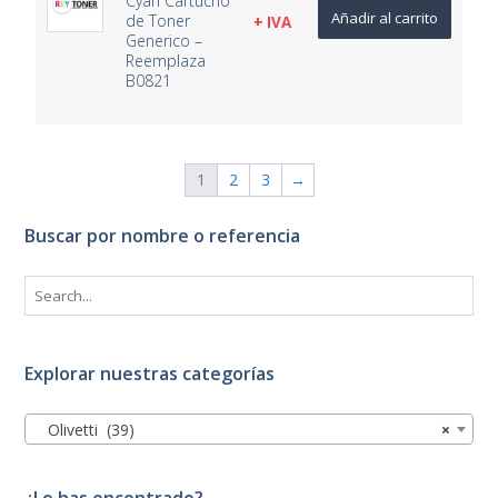
Cyan Cartucho
Añadir al carrito
de Toner
+ IVA
Generico –
Reemplaza
B0821
1
2
3
→
Buscar por nombre o referencia
Explorar nuestras categorías
Olivetti (39)
×