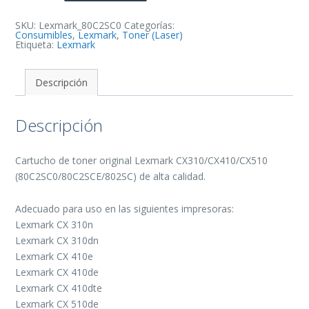
Original
-
80C2SC0/80C2SCE/802SC
SKU:
Lexmark_80C2SC0
Categorías:
cantidad
Consumibles
,
Lexmark
,
Toner (Laser)
Etiqueta:
Lexmark
Descripción
Descripción
Cartucho de toner original Lexmark CX310/CX410/CX510
(80C2SC0/80C2SCE/802SC) de alta calidad.
Adecuado para uso en las siguientes impresoras:
Lexmark CX 310n
Lexmark CX 310dn
Lexmark CX 410e
Lexmark CX 410de
Lexmark CX 410dte
Lexmark CX 510de