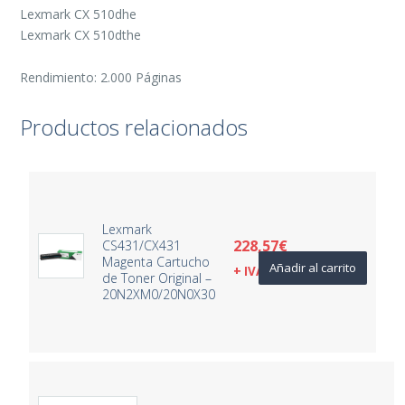
Lexmark CX 510dhe
Lexmark CX 510dthe
Rendimiento: 2.000 Páginas
Productos relacionados
Lexmark
228,57
€
CS431/CX431
Magenta Cartucho
Añadir al carrito
+ IVA
de Toner Original –
20N2XM0/20N0X30