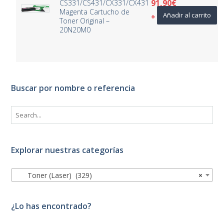
91,90
€
CS331/CS431/CX331/CX431
Magenta Cartucho de
Añadir al carrito
+ IVA
Toner Original –
20N20M0
Buscar por nombre o referencia
Explorar nuestras categorías
Toner (Laser) (329)
×
¿Lo has encontrado?