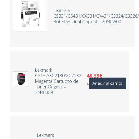
Lexmark
CS331/CS431/CX331/CX431/C3324/C332
Bote Residual Original – 20N0W00
Lexmark
48,39
€
C2132/XC2130/XC2132
Magenta Cartucho de
Añadir al carrito
+ IVA
Toner Original –
24B6009
Lexmark