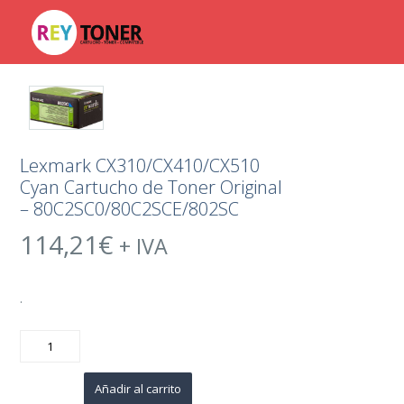
Lexmark CX310/CX410/CX510
Cyan Cartucho de Toner Original
– 80C2SC0/80C2SCE/802SC
114,21
€
+ IVA
.
Lexmark
CX310/CX410/CX510
Cyan
Cartucho
de
Añadir al carrito
Toner