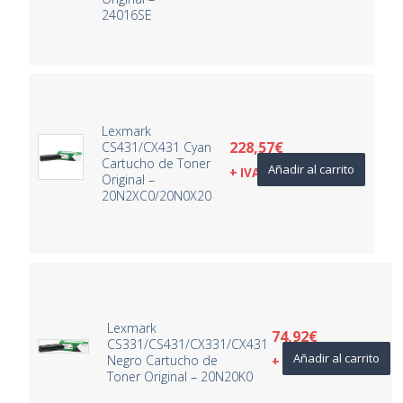
24016SE
Lexmark
228,57
€
CS431/CX431 Cyan
Cartucho de Toner
Añadir al carrito
+ IVA
Original –
20N2XC0/20N0X20
Lexmark
74,92
€
CS331/CS431/CX331/CX431
Añadir al carrito
Negro Cartucho de
+ IVA
Toner Original – 20N20K0