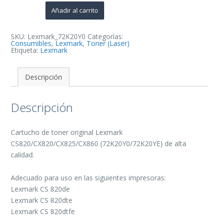
Cartucho
de
Añadir al carrito
Toner
Original
-
72K20Y0/72K20YE
SKU:
Lexmark_72K20Y0
Categorías:
cantidad
Consumibles
,
Lexmark
,
Toner (Laser)
Etiqueta:
Lexmark
Descripción
Descripción
Cartucho de toner original Lexmark
CS820/CX820/CX825/CX860 (72K20Y0/72K20YE) de alta
calidad.
Adecuado para uso en las siguientes impresoras:
Lexmark CS 820de
Lexmark CS 820dte
Lexmark CS 820dtfe