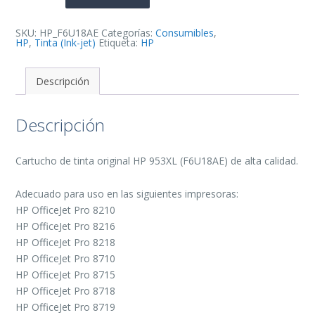
Tinta
Original
-
F6U18AE
SKU:
HP_F6U18AE
Categorías:
Consumibles
,
cantidad
HP
,
Tinta (Ink-jet)
Etiqueta:
HP
Descripción
Descripción
Cartucho de tinta original HP 953XL (F6U18AE) de alta calidad.
Adecuado para uso en las siguientes impresoras:
HP OfficeJet Pro 8210
HP OfficeJet Pro 8216
HP OfficeJet Pro 8218
HP OfficeJet Pro 8710
HP OfficeJet Pro 8715
HP OfficeJet Pro 8718
HP OfficeJet Pro 8719