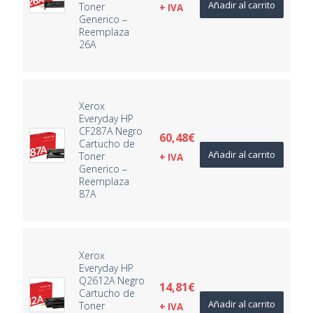
Añadir al carrito
Toner
+ IVA
Generico –
Reemplaza
26A
Xerox
Everyday HP
CF287A Negro
60,48
€
Cartucho de
Añadir al carrito
Toner
+ IVA
Generico –
Reemplaza
87A
Xerox
Everyday HP
Q2612A Negro
14,81
€
Cartucho de
Añadir al carrito
Toner
+ IVA