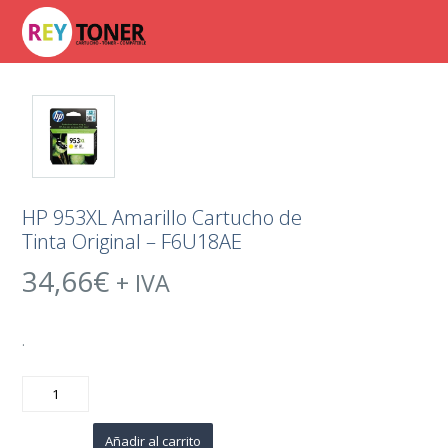
HP 953XL Amarillo Cartucho de
Tinta Original – F6U18AE
34,66
€
+ IVA
.
HP
953XL
Amarillo
Cartucho
de
Añadir al carrito