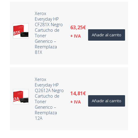
Xerox
Everyday HP
CF281X Negro
63,25
€
Cartucho de
Añadir al carrito
Toner
+ IVA
Generico –
Reemplaza
81X
Xerox
Everyday HP
Q2612A Negro
14,81
€
Cartucho de
Añadir al carrito
Toner
+ IVA
Generico –
Reemplaza
12A