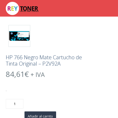
HP 766 Negro Mate Cartucho de
Tinta Original – P2V92A
84,61
€
+ IVA
.
HP
766
Negro
Mate
Cartucho
Añadir al carrito