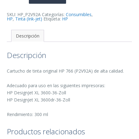
de
Tinta
Original
-
SKU:
HP_P2V92A
Categorías:
Consumibles
,
P2V92A
HP
,
Tinta (Ink-jet)
Etiqueta:
HP
cantidad
Descripción
Descripción
Cartucho de tinta original HP 766 (P2V92A) de alta calidad.
Adecuado para uso en las siguientes impresoras:
HP DesignJet XL 3600-36-Zoll
HP DesignJet XL 3600dr-36-Zoll
Rendimiento: 300 ml
Productos relacionados