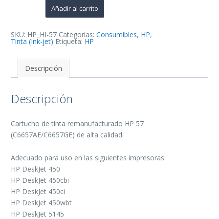
de
Añadir al carrito
Tinta
Remanufacturado
-
Reemplaza
SKU:
HP_HI-57
Categorías:
Consumibles
,
HP
,
C6657AE/C6657GE
Tinta (Ink-jet)
Etiqueta:
HP
cantidad
Descripción
Descripción
Cartucho de tinta remanufacturado HP 57
(C6657AE/C6657GE) de alta calidad.
Adecuado para uso en las siguientes impresoras:
HP DeskJet 450
HP DeskJet 450cbi
HP DeskJet 450ci
HP DeskJet 450wbt
HP DeskJet 5145