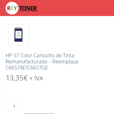
HP 57 Color Cartucho de Tinta
Remanufacturado – Reemplaza
C6657AE/C6657GE
13,35
€
+ IVA
.
HP
57
Color
Cartucho