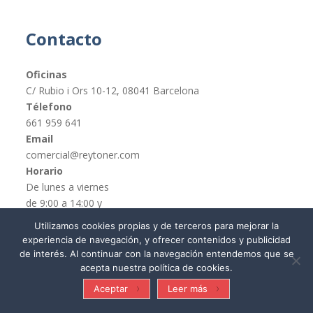
Contacto
Oficinas
C/ Rubio i Ors 10-12, 08041 Barcelona
Télefono
661 959 641
Email
comercial@reytoner.com
Horario
De lunes a viernes
de 9:00 a 14:00 y
de 16:00 a 19:00
Utilizamos cookies propias y de terceros para mejorar la
experiencia de navegación, y ofrecer contenidos y publicidad
de interés. Al continuar con la navegación entendemos que se
acepta nuestra política de cookies.
© REYTONER 2015 –
Términos y condiciones
Aceptar
Leer más