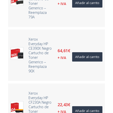
Añadir al carrito
Toner
+ IVA
Generico –
Reemplaza
79A
Xerox
Everyday HP
CE390X Negro
64,61
€
Cartucho de
Añadir al carrito
Toner
+ IVA
Generico –
Reemplaza
90X
Xerox
Everyday HP
CF230A Negro
22,43
€
Cartucho de
Añadir al carrito
Toner
+ IVA