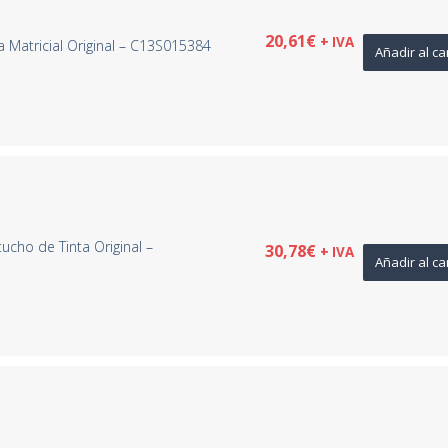
20,61
€
+ IVA
 Matricial Original – C13S015384
Añadir al ca
ucho de Tinta Original –
30,78
€
+ IVA
Añadir al ca