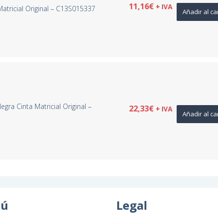
11,16
€
+ IVA
atricial Original – C13S015337
Añadir al ca
a Cinta Matricial Original –
22,33
€
+ IVA
Añadir al ca
ú
Legal