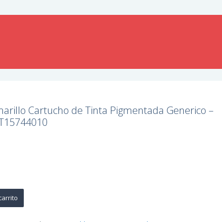
arillo Cartucho de Tinta Pigmentada Generico –
T15744010
carrito