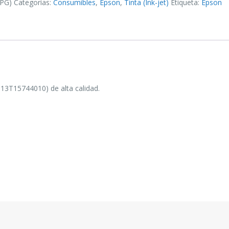
(PG)
Categorías:
Consumibles
,
Epson
,
Tinta (Ink-jet)
Etiqueta:
Epson
13T15744010) de alta calidad.