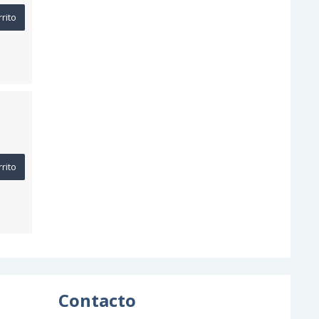
rrito
rrito
Contacto