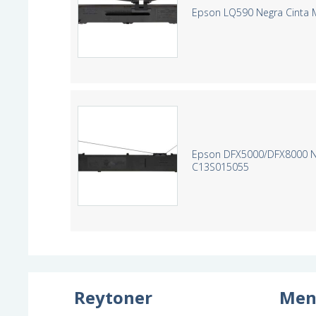
Epson LQ590 Negra Cinta M
Epson DFX5000/DFX8000 Negr
C13S015055
Reytoner
Men