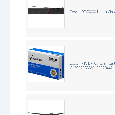
Epson DFX9000 Negra Cinta
Epson PJIC1/PJIC7 Cyan Cart
C13S020688/C13S020447