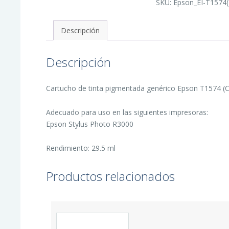
SKU:
Epson_EI-T1574
Tinta
Pigmentada
Generico
-
Descripción
Reemplaza
C13T15744010
cantidad
Descripción
Cartucho de tinta pigmentada genérico Epson T1574 (C
Adecuado para uso en las siguientes impresoras:
Epson Stylus Photo R3000
Rendimiento: 29.5 ml
Productos relacionados