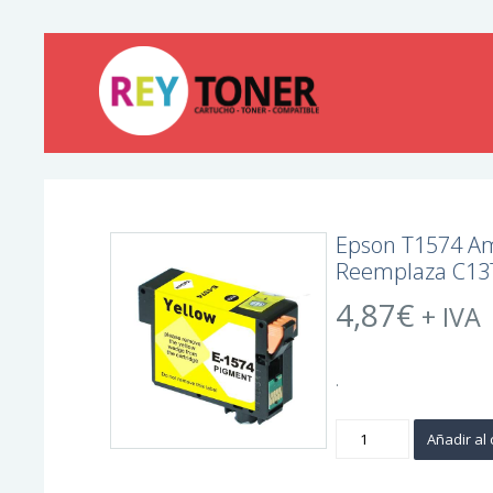
Epson T1574 Am
Reemplaza C13
4,87
€
+ IVA
.
Epson
Añadir al 
T1574
Amarillo
Cartucho
de