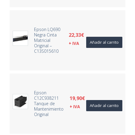
Epson LQ690
22,33
€
Negra Cinta
Matricial
Añadir al carrito
+ IVA
Original –
C13S015610
Epson
19,90
€
C12C938211
Tanque de
Añadir al carrito
+ IVA
Mantenimiento
Original