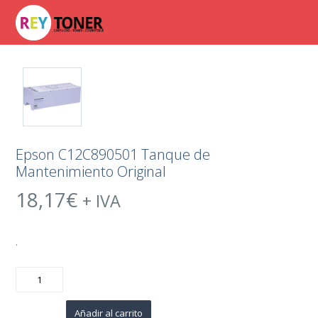
Epson C12C890501 Tanque de
Mantenimiento Original
18,17
€
+ IVA
.
Epson
C12C890501
Tanque
de
Mantenimiento
Añadir al carrito