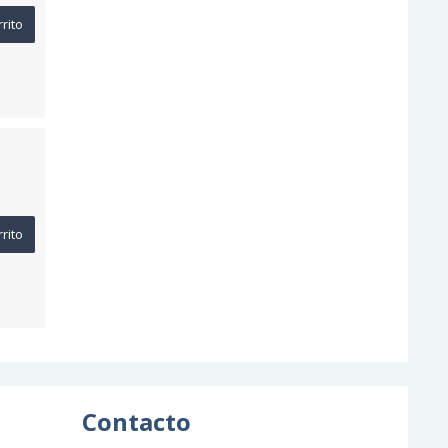
rrito
rrito
Contacto