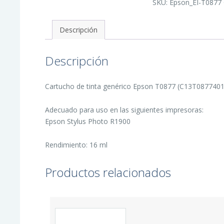
SKU:
Epson_EI-T0877
Tinta
Generico
-
Reemplaza
Descripción
C13T08774010
cantidad
Descripción
Cartucho de tinta genérico Epson T0877 (C13T08774010)
Adecuado para uso en las siguientes impresoras:
Epson Stylus Photo R1900
Rendimiento: 16 ml
Productos relacionados