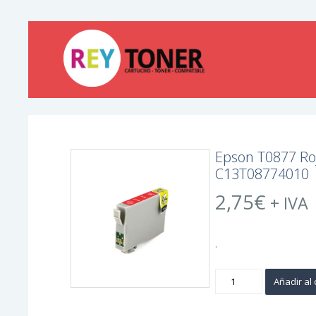
Epson T0877 Ro
C13T08774010
2,75
€
+ IVA
.
Epson
Añadir al 
T0877
Rojo
Cartucho
de