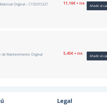
11,16
€
+ IVA
atricial Original – C13S015327
Añadir al ca
5,45
€
+ IVA
de Mantenimiento Original
Añadir al ca
ú
Legal