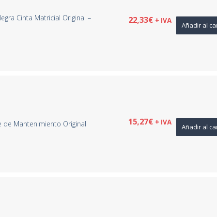
a Cinta Matricial Original –
22,33
€
+ IVA
Añadir al ca
15,27
€
+ IVA
de Mantenimiento Original
Añadir al ca