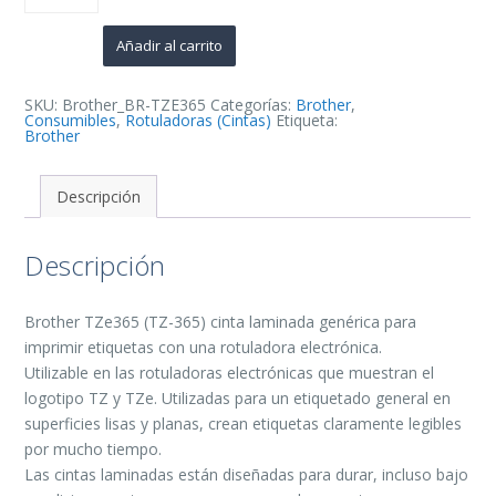
Cinta
Laminada
Generica
Añadir al carrito
de
Etiquetas
-
Texto
SKU:
Brother_BR-TZE365
Categorías:
Brother
,
blanco
Consumibles
,
Rotuladoras (Cintas)
Etiqueta:
sobre
Brother
fondo
negro
-
Ancho
Descripción
36mm
x
8
Descripción
metros
cantidad
Brother TZe365 (TZ-365) cinta laminada genérica para
imprimir etiquetas con una rotuladora electrónica.
Utilizable en las rotuladoras electrónicas que muestran el
logotipo TZ y TZe. Utilizadas para un etiquetado general en
superficies lisas y planas, crean etiquetas claramente legibles
por mucho tiempo.
Las cintas laminadas están diseñadas para durar, incluso bajo