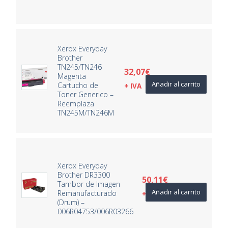
Xerox Everyday
Brother
TN245/TN246
32,07
€
Magenta
Añadir al carrito
Cartucho de
+ IVA
Toner Generico –
Reemplaza
TN245M/TN246M
Xerox Everyday
Brother DR3300
50,11
€
Tambor de Imagen
Añadir al carrito
Remanufacturado
+ IVA
(Drum) –
006R04753/006R03266