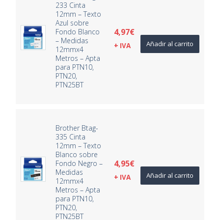
233 Cinta
12mm – Texto
Azul sobre
4,97
€
Fondo Blanco
– Medidas
Añadir al carrito
+ IVA
12mmx4
Metros – Apta
para PTN10,
PTN20,
PTN25BT
Brother Btag-
335 Cinta
12mm – Texto
Blanco sobre
4,95
€
Fondo Negro –
Medidas
Añadir al carrito
+ IVA
12mmx4
Metros – Apta
para PTN10,
PTN20,
PTN25BT