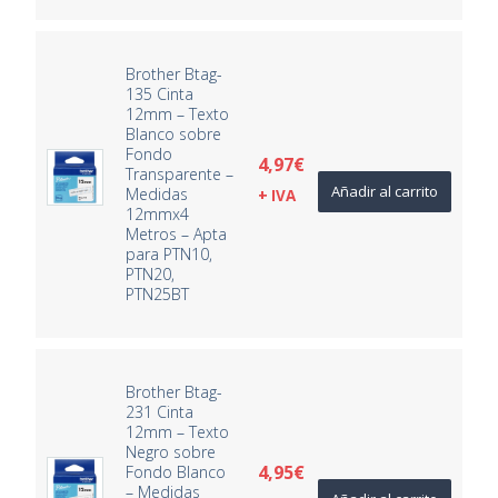
Brother Btag-
135 Cinta
12mm – Texto
Blanco sobre
Fondo
4,97
€
Transparente –
Añadir al carrito
Medidas
+ IVA
12mmx4
Metros – Apta
para PTN10,
PTN20,
PTN25BT
Brother Btag-
231 Cinta
12mm – Texto
Negro sobre
4,95
€
Fondo Blanco
– Medidas