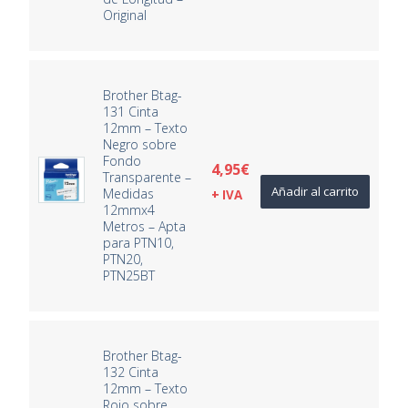
Original
Brother Btag-
131 Cinta
12mm – Texto
Negro sobre
Fondo
4,95
€
Transparente –
Añadir al carrito
Medidas
+ IVA
12mmx4
Metros – Apta
para PTN10,
PTN20,
PTN25BT
Brother Btag-
132 Cinta
12mm – Texto
Rojo sobre