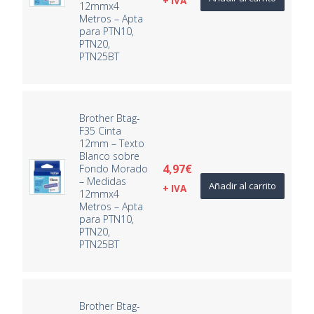
+ IVA
12mmx4
Metros – Apta
para PTN10,
PTN20,
PTN25BT
Brother Btag-
F35 Cinta
12mm – Texto
Blanco sobre
4,97
€
Fondo Morado
– Medidas
Añadir al carrito
+ IVA
12mmx4
Metros – Apta
para PTN10,
PTN20,
PTN25BT
Brother Btag-