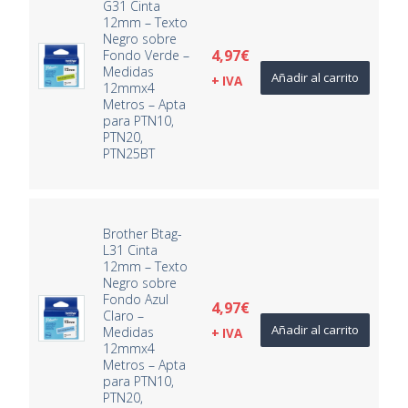
G31 Cinta
12mm – Texto
Negro sobre
4,97
€
Fondo Verde –
Medidas
Añadir al carrito
+ IVA
12mmx4
Metros – Apta
para PTN10,
PTN20,
PTN25BT
Brother Btag-
L31 Cinta
12mm – Texto
Negro sobre
Fondo Azul
4,97
€
Claro –
Añadir al carrito
Medidas
+ IVA
12mmx4
Metros – Apta
para PTN10,
PTN20,