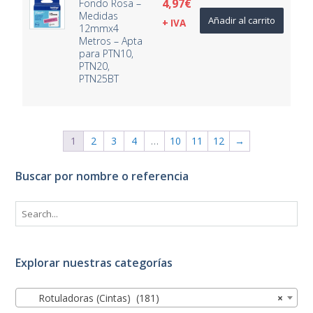
4,97
€
Fondo Rosa –
Medidas
Añadir al carrito
+ IVA
12mmx4
Metros – Apta
para PTN10,
PTN20,
PTN25BT
1
2
3
4
…
10
11
12
→
Buscar por nombre o referencia
Explorar nuestras categorías
Rotuladoras (Cintas) (181)
×