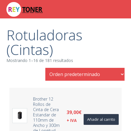
Rotuladoras
(Cintas)
Mostrando 1–16 de 181 resultados
Brother 12
Rollos de
Cinta de Cera
39,00
€
Estandar de
Añadir al carrito
110mm de
+ IVA
Ancho y 300m
de Longitud –