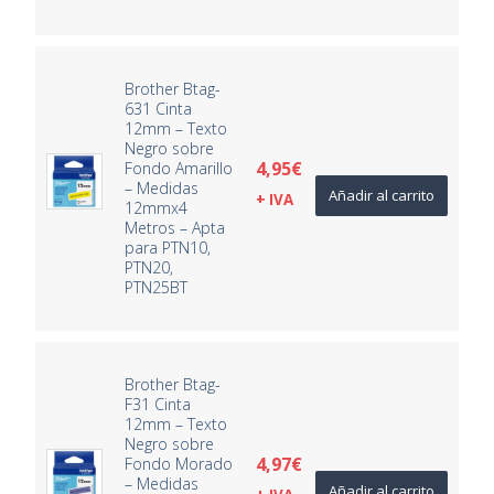
Brother Btag-
631 Cinta
12mm – Texto
Negro sobre
4,95
€
Fondo Amarillo
– Medidas
Añadir al carrito
+ IVA
12mmx4
Metros – Apta
para PTN10,
PTN20,
PTN25BT
Brother Btag-
F31 Cinta
12mm – Texto
Negro sobre
4,97
€
Fondo Morado
– Medidas
Añadir al carrito