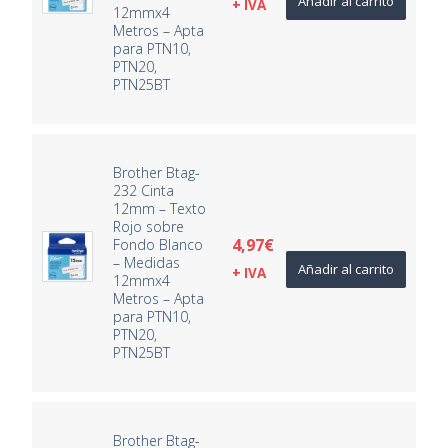
Añadir al carrito
+ IVA
12mmx4
Metros – Apta
para PTN10,
PTN20,
PTN25BT
Brother Btag-
232 Cinta
12mm – Texto
Rojo sobre
4,97
€
Fondo Blanco
– Medidas
Añadir al carrito
+ IVA
12mmx4
Metros – Apta
para PTN10,
PTN20,
PTN25BT
Brother Btag-