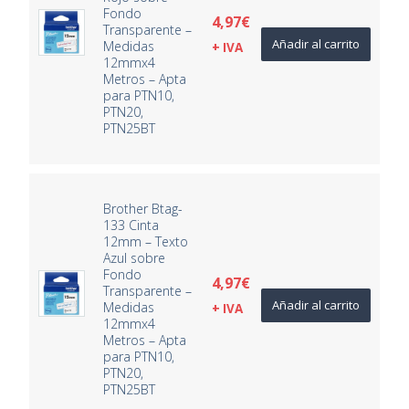
Fondo
4,97
€
Transparente –
Añadir al carrito
Medidas
+ IVA
12mmx4
Metros – Apta
para PTN10,
PTN20,
PTN25BT
Brother Btag-
133 Cinta
12mm – Texto
Azul sobre
Fondo
4,97
€
Transparente –
Añadir al carrito
Medidas
+ IVA
12mmx4
Metros – Apta
para PTN10,
PTN20,
PTN25BT