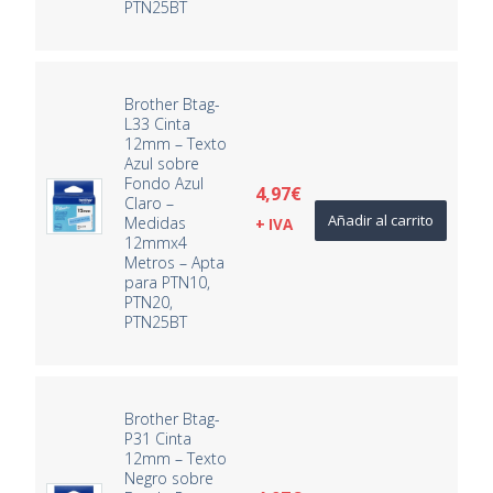
PTN25BT
Brother Btag-
L33 Cinta
12mm – Texto
Azul sobre
Fondo Azul
4,97
€
Claro –
Añadir al carrito
Medidas
+ IVA
12mmx4
Metros – Apta
para PTN10,
PTN20,
PTN25BT
Brother Btag-
P31 Cinta
12mm – Texto
Negro sobre