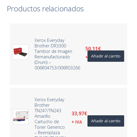
Productos relacionados
Xerox Everyday
Brother DR3300
50,11
€
Tambor de Imagen
Añadir al carrito
Remanufacturado
+ IVA
(Drum) –
006R04753/006R03266
Xerox Everyday
Brother
TN247/TN243
33,97
€
Amarillo
Añadir al carrito
Cartucho de
+ IVA
Toner Generico
– Reemplaza