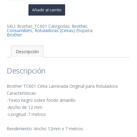
Cinta
Laminada
Original
Añadir al carrito
para
Rotuladora
-
Texto
SKU:
Brother_TC601
Categorías:
Brother
,
Negro
Consumibles
,
Rotuladoras (Cintas)
Etiqueta:
sobre
Brother
Fondo
Amarillo
-
Ancho
Descripción
12mm
x
7
Descripción
metros
cantidad
Brother TC601 Cinta Laminada Original para Rotuladora
Características:
-Texto negro sobre fondo amarillo
-Ancho de 12 mm
-Longitud: 7 metros
Rendimiento: Ancho 12mm x 7 metros