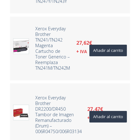
TN247Y/TN243Y
Xerox Everyday
Brother
TN241/TN242
27,62
€
Magenta
Añadir al carrito
Cartucho de
+ IVA
Toner Generico –
Reemplaza
TN241M/TN242M
Xerox Everyday
Brother
27,47
€
DR2200/DR450
Tambor de Imagen
Añadir al carrito
+ IVA
Remanufacturado
(Drum) –
006R04750/006R03134