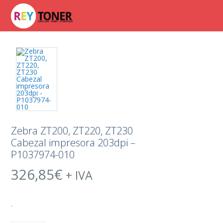
Zebra ZT200, ZT220, ZT230
Cabezal impresora 203dpi –
P1037974-010
326,85
€
+ IVA
.