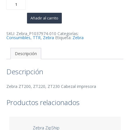
Zebra
ZT200,
ZT220,
ZT230
Cabezal
Añadir al carrito
impresora
203dpi
-
P1037974-
SKU:
Zebra_P1037974-010
Categorías:
010
Consumibles
,
TTR
,
Zebra
Etiqueta:
Zebra
cantidad
Descripción
Descripción
Zebra ZT200, ZT220, ZT230 Cabezal impresora
Productos relacionados
Zebra ZipShip