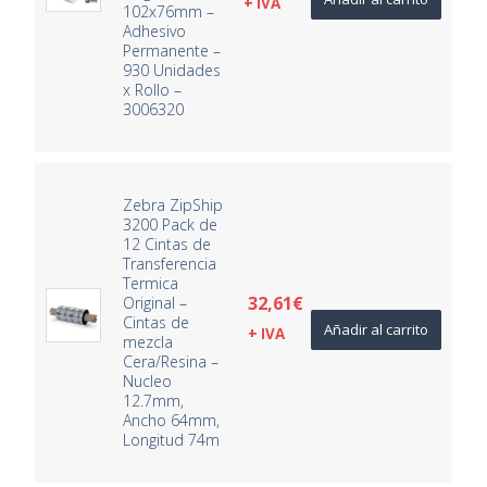
+ IVA
102x76mm –
Adhesivo
Permanente –
930 Unidades
x Rollo –
3006320
Zebra ZipShip
3200 Pack de
12 Cintas de
Transferencia
Termica
32,61
€
Original –
Cintas de
Añadir al carrito
+ IVA
mezcla
Cera/Resina –
Nucleo
12.7mm,
Ancho 64mm,
Longitud 74m