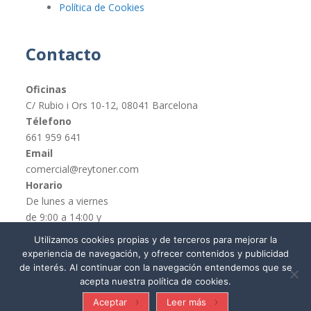
Política de Cookies
Contacto
Oficinas
C/ Rubio i Ors 10-12, 08041 Barcelona
Télefono
661 959 641
Email
comercial@reytoner.com
Horario
De lunes a viernes
de 9:00 a 14:00 y
de 16:00 a 19:00
Utilizamos cookies propias y de terceros para mejorar la
experiencia de navegación, y ofrecer contenidos y publicidad
de interés. Al continuar con la navegación entendemos que se
acepta nuestra política de cookies.
© REYTONER 2015 –
Términos y condiciones
Aceptar
Leer más