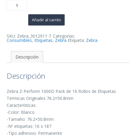
Zebra
Z-
Perform
1000D
Pack
Añadir al carrito
de
16
Rollos
de
SKU:
Zebra_3012911-T
Categorías:
Etiquetas
Consumibles
,
Etiquetas
,
Zebra
Etiqueta:
Zebra
Termicas
Originales
76.2x50.8mm
-
Descripción
Adhesivo
Permanente
-
Descripción
187
Unidades
x
Rollo
-
Zebra Z-Perform 1000D Pack de 16 Rollos de Etiquetas
3012911-
Termicas Originales 76.2×50.8mm
T
cantidad
Características:
-Color: Blanco
-Tamaño: 76.2×50.8mm
-Nº etiquetas: 16 x 187
-Tipo adhesivo: Permanente