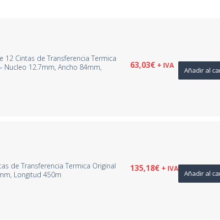
e 12 Cintas de Transferencia Termica
63,03
€
+ IVA
na – Nucleo 12.7mm, Ancho 84mm,
Añadir al ca
as de Transferencia Termica Original
135,18
€
+ IVA
Añadir al ca
0mm, Longitud 450m