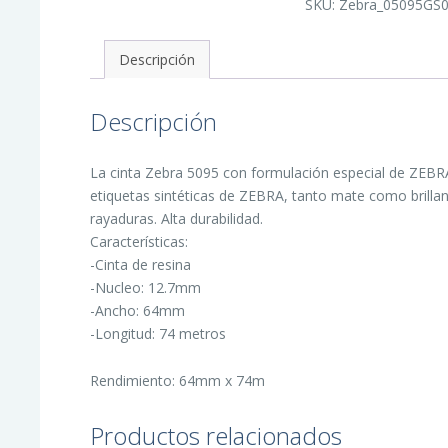
SKU:
Zebra_05095GS
Cintas
de
Transferencia
Termica
Descripción
Original
-
Resina
-
Descripción
Ancho
64mm,
Longitud
74m
La cinta Zebra 5095 con formulación especial de ZEBRA
cantidad
etiquetas sintéticas de ZEBRA, tanto mate como brillan
rayaduras. Alta durabilidad.
Características:
-Cinta de resina
-Nucleo: 12.7mm
-Ancho: 64mm
-Longitud: 74 metros
Rendimiento: 64mm x 74m
Productos relacionados