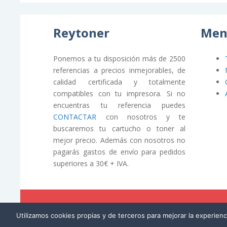
Reytoner
Men
Ponemos a tu disposición más de 2500
referencias a precios inmejorables, de
calidad certificada y totalmente
compatibles con tu impresora. Si no
encuentras tu referencia puedes
CONTACTAR
con nosotros y te
buscaremos tu cartucho o toner al
mejor precio. Además con nosotros no
pagarás gastos de envío para pedidos
superiores a 30€ + IVA.
© REYTONER 2015 –
Términos y condiciones
Utilizamos cookies propias y de terceros para mejorar la experien