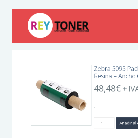
Zebra 5095 Pack
Resina – Ancho
48,48
€
+ IV
.
Zebra
Añadir al 
5095
Pack
de
12