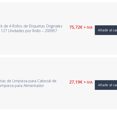
 de 4 Rollos de Etiquetas Originales
75,72
€
+ IVA
Añadir al ca
127 Unidades por Rollo – 200957
etas de Limpieza para Cabezal de
27,19
€
+ IVA
Añadir al ca
 Limpieza para Alimentador