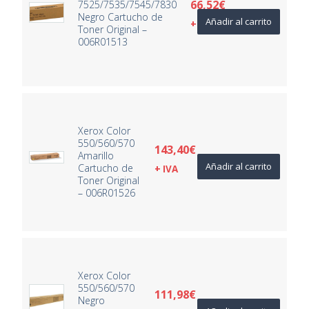
66,52
€
7525/7535/7545/7830
Negro Cartucho de
Añadir al carrito
+ IVA
Toner Original –
006R01513
Xerox Color
550/560/570
143,40
€
Amarillo
Añadir al carrito
Cartucho de
+ IVA
Toner Original
– 006R01526
Xerox Color
550/560/570
111,98
€
Negro