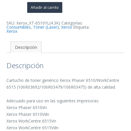
6515
Amarillo
Añadir al carrito
Cartucho
de
Toner
Generico
SKU:
Xerox_XT-6510YL(4.3K)
Categorías:
-
Consumibles
,
Toner (Laser)
,
Xerox
Etiqueta:
Reemplaza
Xerox
106R03692/106R03479/106R03475
cantidad
Descripción
Descripción
Cartucho de toner genérico Xerox Phaser 6510/WorkCentre
6515 (106R03692/106R03479/106R03475) de alta calidad.
Adecuado para uso en las siguientes impresoras:
Xerox Phaser 6510Vn
Xerox Phaser 6510Vdn
Xerox WorkCentre 6515Vn
Xerox WorkCentre 6515Vdn