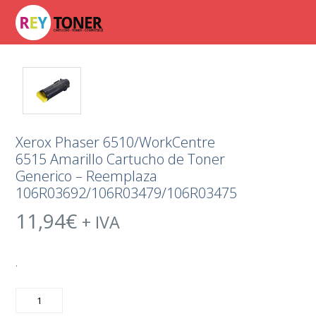
Xerox Phaser 6510/WorkCentre
6515 Amarillo Cartucho de Toner
Generico – Reemplaza
106R03692/106R03479/106R03475
11,94
€
+ IVA
.
Xerox
Phaser
6510/WorkCentre