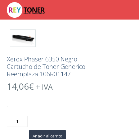
Xerox Phaser 6350 Negro
Cartucho de Toner Generico –
Reemplaza 106R01147
14,06
€
+ IVA
.
Xerox
Phaser
6350
Negro
Cartucho
Añadir al carrito