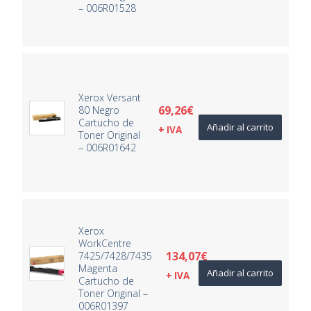
– 006R01528
Xerox Versant
69,26
€
80 Negro
Cartucho de
Añadir al carrito
+ IVA
Toner Original
– 006R01642
Xerox
WorkCentre
134,07
€
7425/7428/7435
Magenta
Añadir al carrito
+ IVA
Cartucho de
Toner Original –
006R01397