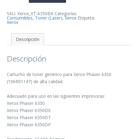
de
Toner
Generico
-
SKU:
Xerox_XT-6350BK
Categorías:
Reemplaza
Consumibles
,
Toner (Laser)
,
Xerox
Etiqueta:
106R01147
Xerox
cantidad
Descripción
Descripción
Cartucho de toner genérico para Xerox Phaser 6350
(106R01147) de alta calidad.
Adecuado para uso en las siguientes impresoras:
Xerox Phaser 6350
Xerox Phaser 6350DX
Xerox Phaser 6350DT
Xerox Phaser 6350DP