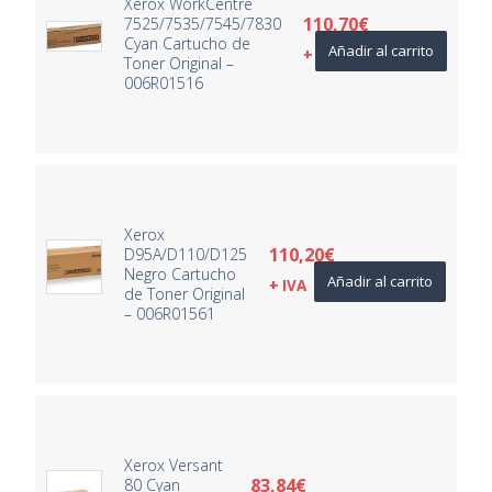
Xerox WorkCentre
110,70
€
7525/7535/7545/7830
Cyan Cartucho de
Añadir al carrito
+ IVA
Toner Original –
006R01516
Xerox
110,20
€
D95A/D110/D125
Negro Cartucho
Añadir al carrito
+ IVA
de Toner Original
– 006R01561
Xerox Versant
83,84
€
80 Cyan