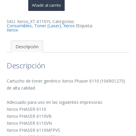
Cartucho
Añadir al carrito
de
Toner
Generico
-
SKU:
Xerox_XT-6110YL
Categorías:
Reemplaza
Consumibles
,
Toner (Laser)
,
Xerox
Etiqueta:
106R01273
Xerox
cantidad
Descripción
Descripción
Cartucho de toner genérico Xerox Phaser 6110 (106R01273)
de alta calidad.
Adecuado para uso en las siguientes impresoras:
Xerox PHASER 6110
Xerox PHASER 6110VB
Xerox PHASER 6110VN
Xerox PHASER 6110MFPVS