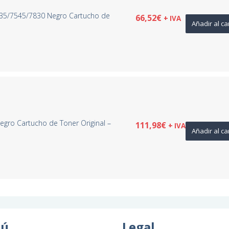
35/7545/7830 Negro Cartucho de
66,52
€
+ IVA
Añadir al ca
3
egro Cartucho de Toner Original –
111,98
€
+ IVA
Añadir al ca
ú
Legal