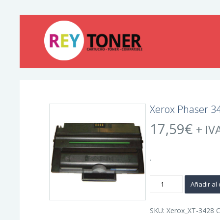
Xerox Phaser 3
17,59
€
+ IV
.
Xerox
Añadir al 
Phaser
3428
Negro
Cartucho
SKU:
Xerox_XT-3428
C
de
Toner