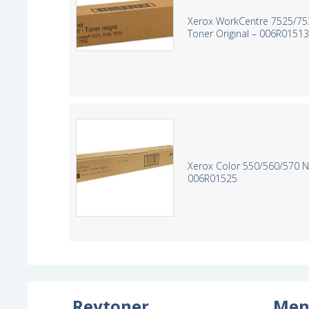
Xerox WorkCentre 7525/75
Toner Original – 006R0151
Xerox Color 550/560/570 N
006R01525
Reytoner
Men