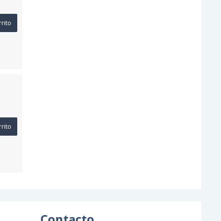
rrito
rrito
Contacto