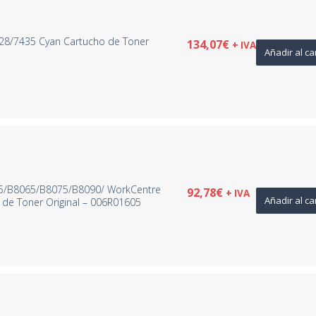
28/7435 Cyan Cartucho de Toner
134,07
€
+ IVA
Añadir al ca
55/B8065/B8075/B8090/ WorkCentre
92,78
€
+ IVA
Añadir al ca
de Toner Original – 006R01605