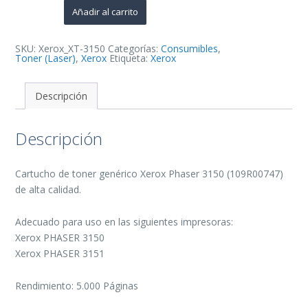
Cartucho
Añadir al carrito
de
Toner
Generico
-
SKU:
Xerox_XT-3150
Categorías:
Consumibles
,
Reemplaza
Toner (Laser)
,
Xerox
Etiqueta:
Xerox
109R00747
cantidad
Descripción
Descripción
Cartucho de toner genérico Xerox Phaser 3150 (109R00747)
de alta calidad.
Adecuado para uso en las siguientes impresoras:
Xerox PHASER 3150
Xerox PHASER 3151
Rendimiento: 5.000 Páginas