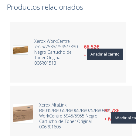
Productos relacionados
Xerox WorkCentre
66,52
€
7525/7535/7545/7830
Negro Cartucho de
Añadir al carrito
+ IVA
Toner Original –
006R01513
Xerox AltaLink
92,78
€
B8045/B8055/B8065/B8075/B8090/
WorkCentre 5945/5955 Negro
Añadir al ca
+ IVA
Cartucho de Toner Original –
006R01605