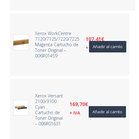
Xerox WorkCentre
107,41
€
7120/7125/7220/7225
Magenta Cartucho de
Añadir al carrito
+ IVA
Toner Original –
006R01459
Xerox Versant
2100/3100
169,70
€
Cyan
Añadir al carrito
Cartucho de
+ IVA
Toner Original
– 006R01631