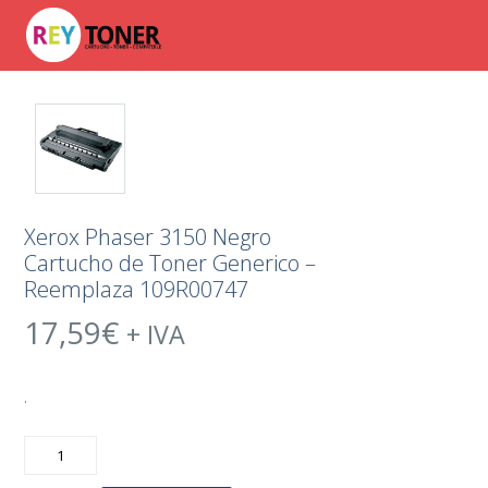
Xerox Phaser 3150 Negro
Cartucho de Toner Generico –
Reemplaza 109R00747
17,59
€
+ IVA
.
Xerox
Phaser
3150
Negro