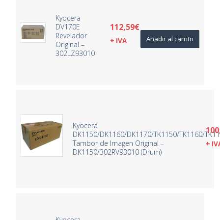
Kyocera
112,59
€
DV170E
Revelador
Añadir al carrito
+ IVA
Original –
302LZ93010
Kyocera
100
DK1150/DK1160/DK1170/TK1150/TK1160/TK1
Tambor de Imagen Original –
+ IV
DK1150/302RV93010 (Drum)
Kyocera