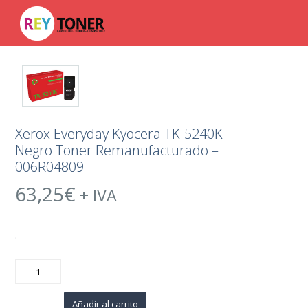
Xerox Everyday Kyocera TK-5240K
Negro Toner Remanufacturado –
006R04809
63,25
€
+ IVA
.
Xerox
Everyday
Kyocera
TK-
5240K
Añadir al carrito