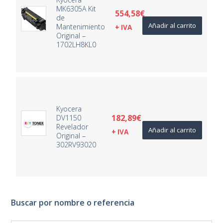
MK6305A Kit
554,58
€
de
Añadir al carrito
Mantenimiento
+ IVA
Original –
1702LH8KL0
Kyocera
182,89
€
DV1150
Revelador
Añadir al carrito
+ IVA
Original –
302RV93020
Buscar por nombre o referencia