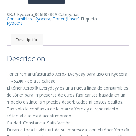
Negro
Toner
Remanufacturado
-
SKU:
Kyocera_006R04809
Categorías:
006R04809
Consumibles
,
Kyocera
,
Toner (Laser)
Etiqueta:
cantidad
Kyocera
Descripción
Descripción
Toner remanufacturado Xerox Everyday para uso en Kyocera
TK-5240K de alta calidad.
El tóner Xerox® Everyday? es una nueva línea de consumibles
de tóner para impresoras de otros fabricantes basada en un
modelo distinto: sin precios desorbitados ni costes ocultos.
Tan solo la confianza de la marca Xerox y el rendimiento
sólido al que está acostumbrado.
Calidad. Constancia. Satisfacción:
Durante toda la vida útil de su impresora, con el tóner Xerox®