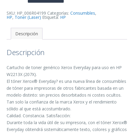
Cartucho
de
Toner
Generico
SKU:
HP_006R04199
Categorías:
Consumibles
,
-
HP
,
Toner (Laser)
Etiqueta:
HP
Reemplaza
207X
cantidad
Descripción
Descripción
Cartucho de toner genérico Xerox Everyday para uso en HP
W2213X (207X).
El tóner Xerox® Everyday? es una nueva línea de consumibles
de tóner para impresoras de otros fabricantes basada en un
modelo distinto: sin precios desorbitados ni costes ocultos.
Tan solo la confianza de la marca Xerox y el rendimiento
sólido al que está acostumbrado.
Calidad. Constancia. Satisfacción:
Durante toda la vida útil de su impresora, con el tóner Xerox®
Everyday obtendrá sistemáticamente texto, colores y gráficos