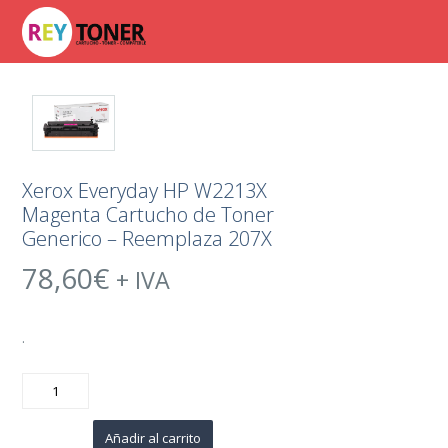
Xerox Everyday HP W2213X
Magenta Cartucho de Toner
Generico – Reemplaza 207X
78,60
€
+ IVA
.
Xerox
Everyday
HP
W2213X
Magenta
Añadir al carrito