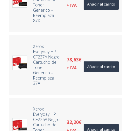
Añadir al carrito
Toner
+ IVA
Generico –
Reemplaza
87X
Xerox
Everyday HP
CF237A Negro
78,63
€
Cartucho de
Añadir al carrito
Toner
+ IVA
Generico –
Reemplaza
37A
Xerox
Everyday HP
CF226A Negro
32,20
€
Cartucho de
Añadir al carrito
Toner
+ IVA