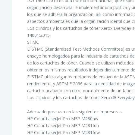
ISO 14001:2015 es una norma internacional, que especi
organización desarrollar e implementar una política y u
los que se adhiera la organización, así como informació
aspectos ambientales que la organización identifique c
Los cilindros y los cartuchos de tóner Xerox Everyday s
14001:2015.
STMC
El STMC (Standardized Test Methods Committee) es un
ensayo homologados para la industria de cartuchos de 
de los cartuchos de tóner. Cuando se utilizan métodos
obtener los mismos resultados independientemente de q
El STMC utiliza algunos métodos de ensayo de la ASTM
rendimiento, y ASTM F 2036 para la densidad de imag
cartucho acabado con otro, normalmente de un fabrica
Los cilindros y los cartuchos de tóner Xerox® Everyda
Adecuado para uso en las siguientes impresoras:
HP Color LaserJet Pro MFP M280nw
HP Color LaserJet Pro MFP M281fdn
HP Color LaserJet Pro MFP M281fdw