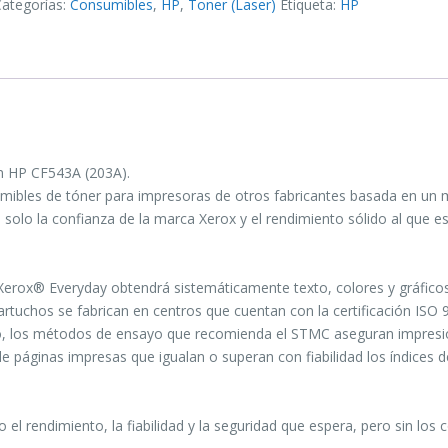
Categorías:
Consumibles
,
HP
,
Toner (Laser)
Etiqueta:
HP
n HP CF543A (203A).
umibles de tóner para impresoras de otros fabricantes basada en un
n solo la confianza de la marca Xerox y el rendimiento sólido al que e
r Xerox® Everyday obtendrá sistemáticamente texto, colores y gráficos
artuchos se fabrican en centros que cuentan con la certificación ISO
ho, los métodos de ensayo que recomienda el STMC aseguran impres
 de páginas impresas que igualan o superan con fiabilidad los índices d
el rendimiento, la fiabilidad y la seguridad que espera, pero sin los 