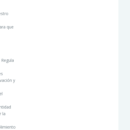
estro
para que
. Regula
es
vación y
el
ntidad
 la
limiento