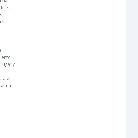
 una
dole a
os
ir.
e
miento
 lugar y
ra el
rar un