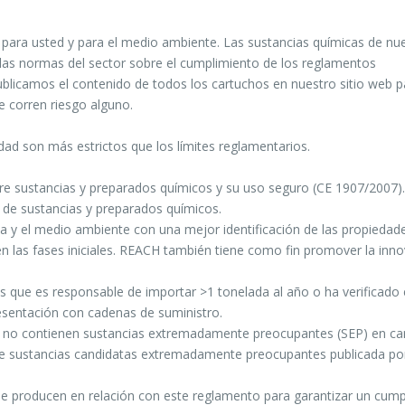
o para usted y para el medio ambiente. Las sustancias químicas de nu
n las normas del sector sobre el cumplimiento de los reglamentos
ublicamos el contenido de todos los cartuchos en nuestro sitio web 
e corren riesgo alguno.
dad son más estrictos que los límites reglamentarios.
e sustancias y preparados químicos y su uso seguro (CE 1907/2007)
ión de sustancias y preparados químicos.
na y el medio ambiente con una mejor identificación de las propiedad
en las fases iniciales. REACH también tiene como fin promover la inno
as que es responsable de importar >1 tonelada al año o ha verificado 
esentación con cadenas de suministro.
ay no contienen sustancias extremadamente preocupantes (SEP) en ca
ta de sustancias candidatas extremadamente preocupantes publicada por
e producen en relación con este reglamento para garantizar un cump