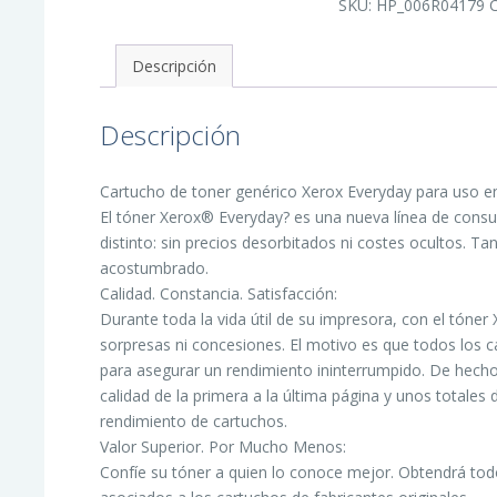
SKU:
HP_006R04179
Cartucho
de
Toner
Generico
Descripción
-
Reemplaza
203A
cantidad
Descripción
Cartucho de toner genérico Xerox Everyday para uso e
El tóner Xerox® Everyday? es una nueva línea de cons
distinto: sin precios desorbitados ni costes ocultos. Ta
acostumbrado.
Calidad. Constancia. Satisfacción:
Durante toda la vida útil de su impresora, con el tóne
sorpresas ni concesiones. El motivo es que todos los c
para asegurar un rendimiento ininterrumpido. De hec
calidad de la primera a la última página y unos totales
rendimiento de cartuchos.
Valor Superior. Por Mucho Menos:
Confíe su tóner a quien lo conoce mejor. Obtendrá todo 