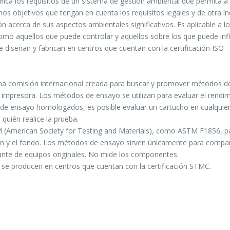
fica los requisitos de un sistema de gestión ambiental que permita a
nos objetivos que tengan en cuenta los requisitos legales y de otra ín
n acerca de sus aspectos ambientales significativos. Es aplicable a l
omo aquellos que puede controlar y aquellos sobre los que puede influ
e diseñan y fabrican en centros que cuentan con la certificación ISO
a comisión internacional creada para buscar y promover métodos d
impresora. Los métodos de ensayo se utilizan para evaluar el rendi
 de ensayo homologados, es posible evaluar un cartucho en cualquier
uién realice la prueba.
 (American Society for Testing and Materials), como ASTM F1856, pa
en y el fondo. Los métodos de ensayo sirven únicamente para compa
nte de equipos originales. No mide los componentes.
y se producen en centros que cuentan con la certificación STMC.