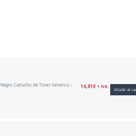
 Negro Cartucho de Toner Generico –
14,81
€
+ IVA
Añadir al ca