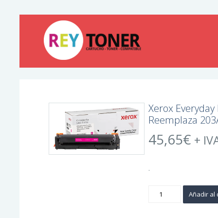
Xerox Everyday
Reemplaza 203
45,65
€
+ IV
.
Xerox
Añadir al 
Everyday
HP
CF543A
Magenta