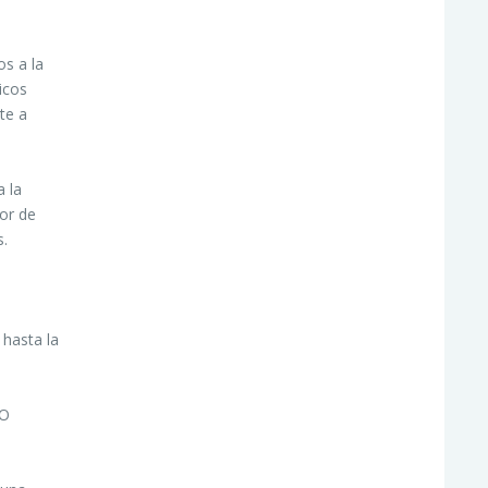
os a la
icos
te a
a la
dor de
s.
 hasta la
SO