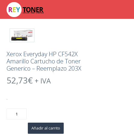
Xerox Everyday HP CF542X
Amarillo Cartucho de Toner
Generico – Reemplazo 203X
52,73
€
+ IVA
.
Xerox
Everyday
HP
CF542X
Amarillo
Añadir al carrito
Cartucho