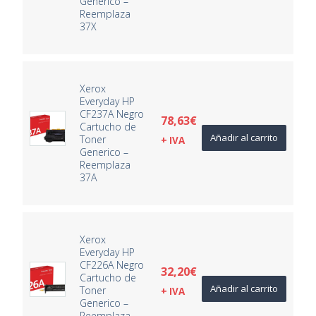
Generico –
Reemplaza
37X
Xerox
Everyday HP
CF237A Negro
78,63
€
Cartucho de
Añadir al carrito
Toner
+ IVA
Generico –
Reemplaza
37A
Xerox
Everyday HP
CF226A Negro
32,20
€
Cartucho de
Añadir al carrito
Toner
+ IVA
Generico –
Reemplaza