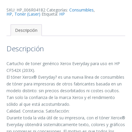
de
Toner
Generico
SKU:
HP_006R04182
Categorías:
Consumibles
,
-
HP
,
Toner (Laser)
Etiqueta:
HP
Reemplazo
203X
cantidad
Descripción
Descripción
Cartucho de toner genérico Xerox Everyday para uso en HP
CF542X (203X).
El tóner Xerox® Everyday? es una nueva línea de consumibles
de tóner para impresoras de otros fabricantes basada en un
modelo distinto: sin precios desorbitados ni costes ocultos.
Tan solo la confianza de la marca Xerox y el rendimiento
sólido al que está acostumbrado.
Calidad. Constancia. Satisfacción:
Durante toda la vida útil de su impresora, con el tóner Xerox®
Everyday obtendrá sistemáticamente texto, colores y gráficos
sin sorpresas ni concesiones. El motivo es que todos los