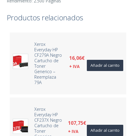
Rendimiento: 2.500 Páginas
Productos relacionados
Xerox
Everyday HP
CF279A Negro
16,06
€
Cartucho de
Añadir al carrito
Toner
+ IVA
Generico –
Reemplaza
79A
Xerox
Everyday HP
CF237X Negro
107,75
€
Cartucho de
Añadir al carrito
Toner
+ IVA