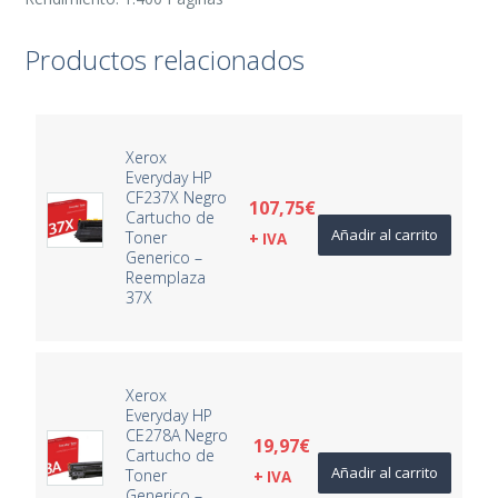
Productos relacionados
Xerox
Everyday HP
CF237X Negro
107,75
€
Cartucho de
Añadir al carrito
Toner
+ IVA
Generico –
Reemplaza
37X
Xerox
Everyday HP
CE278A Negro
19,97
€
Cartucho de
Añadir al carrito
Toner
+ IVA
Generico –