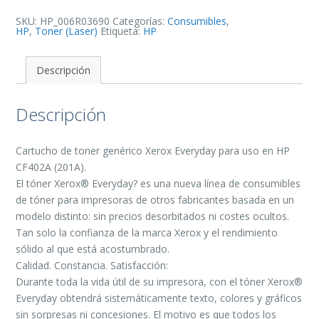
de
Toner
Generico
SKU:
HP_006R03690
Categorías:
Consumibles
,
-
HP
,
Toner (Laser)
Etiqueta:
HP
Reemplaza
201A
cantidad
Descripción
Descripción
Cartucho de toner genérico Xerox Everyday para uso en HP
CF402A (201A).
El tóner Xerox® Everyday? es una nueva línea de consumibles
de tóner para impresoras de otros fabricantes basada en un
modelo distinto: sin precios desorbitados ni costes ocultos.
Tan solo la confianza de la marca Xerox y el rendimiento
sólido al que está acostumbrado.
Calidad. Constancia. Satisfacción:
Durante toda la vida útil de su impresora, con el tóner Xerox®
Everyday obtendrá sistemáticamente texto, colores y gráficos
sin sorpresas ni concesiones. El motivo es que todos los