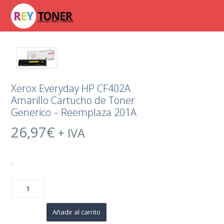
Xerox Everyday HP CF402A
Amarillo Cartucho de Toner
Generico – Reemplaza 201A
26,97
€
+ IVA
.
Xerox
Everyday
HP
CF402A
Amarillo
Añadir al carrito
Cartucho