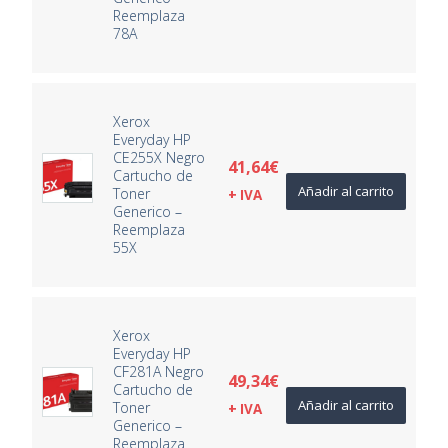
Reemplaza
78A
Xerox
Everyday HP
CE255X Negro
41,64
€
Cartucho de
Añadir al carrito
Toner
+ IVA
Generico –
Reemplaza
55X
Xerox
Everyday HP
CF281A Negro
49,34
€
Cartucho de
Añadir al carrito
Toner
+ IVA
Generico –
Reemplaza