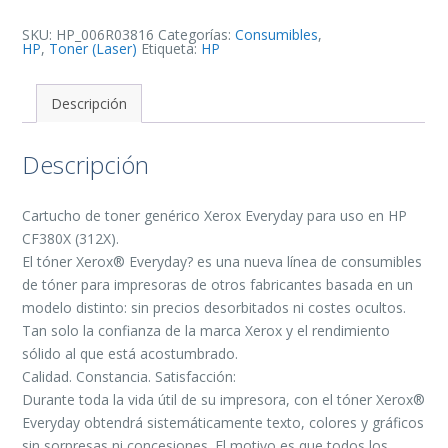
de
Toner
Generico
SKU:
HP_006R03816
Categorías:
Consumibles
,
-
HP
,
Toner (Laser)
Etiqueta:
HP
Reemplaza
312X
cantidad
Descripción
Descripción
Cartucho de toner genérico Xerox Everyday para uso en HP
CF380X (312X).
El tóner Xerox® Everyday? es una nueva línea de consumibles
de tóner para impresoras de otros fabricantes basada en un
modelo distinto: sin precios desorbitados ni costes ocultos.
Tan solo la confianza de la marca Xerox y el rendimiento
sólido al que está acostumbrado.
Calidad. Constancia. Satisfacción:
Durante toda la vida útil de su impresora, con el tóner Xerox®
Everyday obtendrá sistemáticamente texto, colores y gráficos
sin sorpresas ni concesiones. El motivo es que todos los