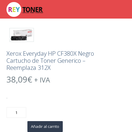
Xerox Everyday HP CF380X Negro
Cartucho de Toner Generico –
Reemplaza 312X
38,09
€
+ IVA
.
Xerox
Everyday
HP
CF380X
Negro
Añadir al carrito
Cartucho