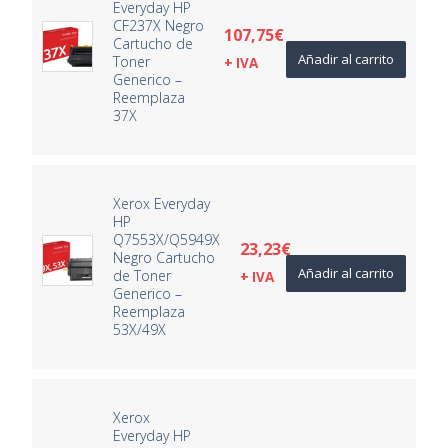
Everyday HP
CF237X Negro
107,75
€
Cartucho de
Añadir al carrito
Toner
+ IVA
Generico –
Reemplaza
37X
Xerox Everyday
HP
Q7553X/Q5949X
23,23
€
Negro Cartucho
Añadir al carrito
de Toner
+ IVA
Generico –
Reemplaza
53X/49X
Xerox
Everyday HP