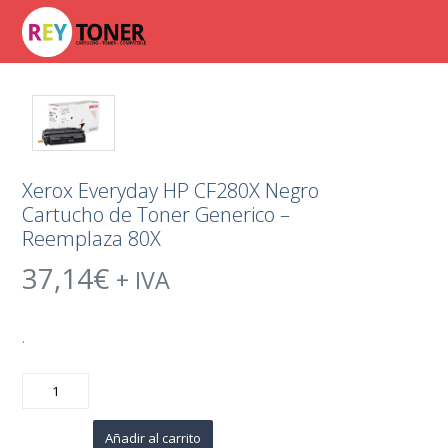
Xerox Everyday HP CF280X Negro
Cartucho de Toner Generico –
Reemplaza 80X
37,14
€
+ IVA
.
Xerox
Everyday
HP
CF280X
Negro
Añadir al carrito