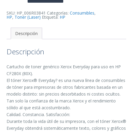
Cartucho
de
Toner
Generico
SKU:
HP_006R03841
Categorías:
Consumibles
,
-
HP
,
Toner (Laser)
Etiqueta:
HP
Reemplaza
80X
cantidad
Descripción
Descripción
Cartucho de toner genérico Xerox Everyday para uso en HP
CF280X (80X).
El tóner Xerox® Everyday? es una nueva línea de consumibles
de tóner para impresoras de otros fabricantes basada en un
modelo distinto: sin precios desorbitados ni costes ocultos.
Tan solo la confianza de la marca Xerox y el rendimiento
sólido al que está acostumbrado.
Calidad. Constancia. Satisfacción:
Durante toda la vida útil de su impresora, con el tóner Xerox®
Everyday obtendrá sistemáticamente texto, colores y gráficos