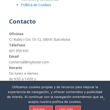
Política de Cookies
Contacto
Oficinas
C/ Rubio i Ors 10-12, 08041 Barcelona
Télefono
661 959 641
Email
comercial@reytoner.com
Horario
De lunes a viernes
de 9:00 a 14:00 y
de 16:00 a 19:00
Utilizamos cookies propias y de terceros para mejorar la
experiencia de navegación, y ofrecer contenidos y publicidad
de interés. Al continuar con la navegación entendemos que se
acepta nuestra política de cookies.
© REYTONER 2015 –
Términos y condiciones
Aceptar
Leer más