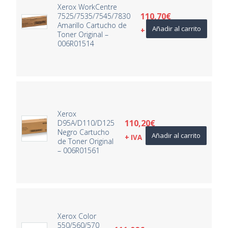
Xerox WorkCentre
110,70
€
7525/7535/7545/7830
Amarillo Cartucho de
Añadir al carrito
+ IVA
Toner Original –
006R01514
Xerox
110,20
€
D95A/D110/D125
Negro Cartucho
Añadir al carrito
+ IVA
de Toner Original
– 006R01561
Xerox Color
550/560/570