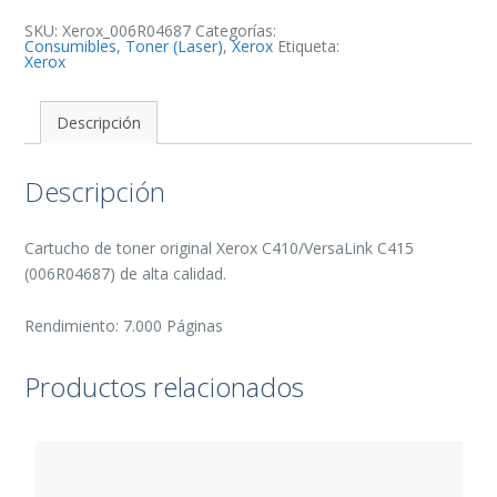
Toner
Original
SKU:
Xerox_006R04687
Categorías:
-
Consumibles
,
Toner (Laser)
,
Xerox
Etiqueta:
006R04687
Xerox
cantidad
Descripción
Descripción
Cartucho de toner original Xerox C410/VersaLink C415
(006R04687) de alta calidad.
Rendimiento: 7.000 Páginas
Productos relacionados