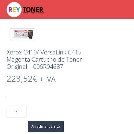
Xerox C410/ VersaLink C415
Magenta Cartucho de Toner
Original – 006R04687
223,52
€
+ IVA
.
Xerox
C410/
VersaLink
C415
Magenta
Añadir al carrito
Cartucho
de