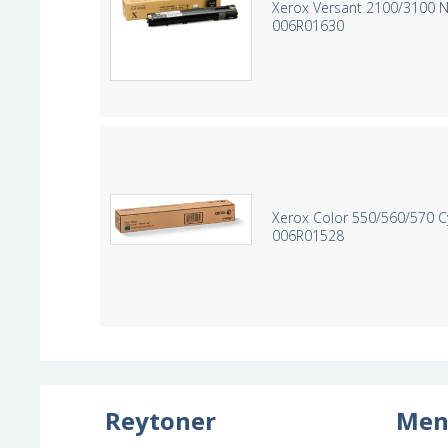
Xerox Versant 2100/3100 N
006R01630
Xerox Color 550/560/570 C
006R01528
Reytoner
Men