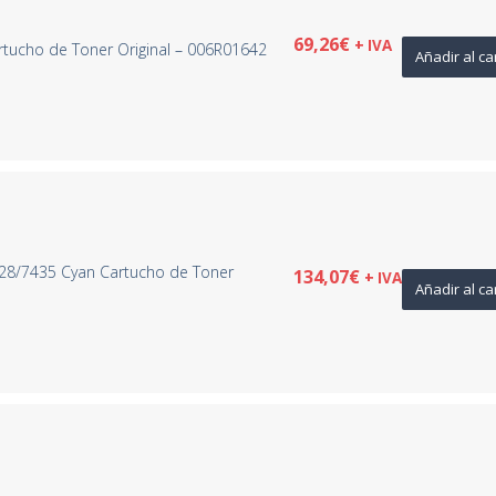
69,26
€
+ IVA
rtucho de Toner Original – 006R01642
Añadir al ca
28/7435 Cyan Cartucho de Toner
134,07
€
+ IVA
Añadir al ca