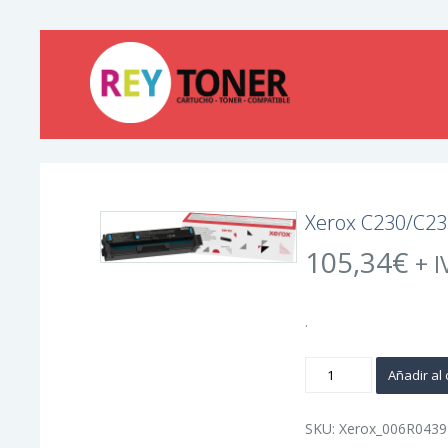
Xerox C230/C23
105,34
€
+ I
.
Xerox
Añadir al 
C230/C235
Cyan
Cartucho
de
SKU:
Xerox_006R0439
Toner
Original