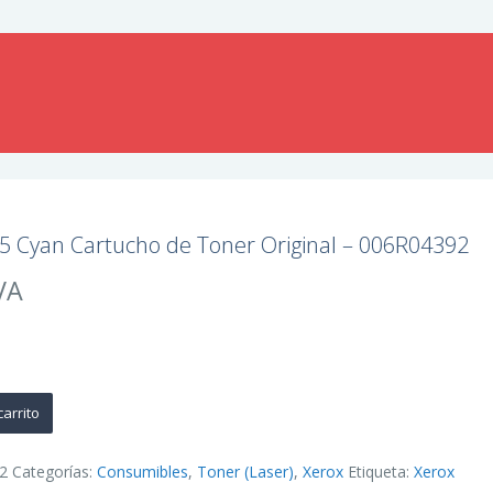
5 Cyan Cartucho de Toner Original – 006R04392
VA
carrito
2
Categorías:
Consumibles
,
Toner (Laser)
,
Xerox
Etiqueta:
Xerox