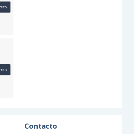
rrito
rrito
Contacto