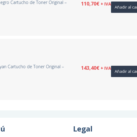
egro Cartucho de Toner Original –
110,70
€
+ IVA
Añadir al ca
yan Cartucho de Toner Original –
143,40
€
+ IVA
Añadir al ca
ú
Legal