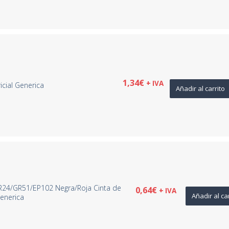
1,34
€
+ IVA
icial Generica
Añadir al carrito
R24/GR51/EP102 Negra/Roja Cinta de
0,64
€
+ IVA
Añadir al ca
Generica