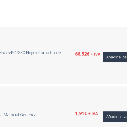
35/7545/7830 Negro Cartucho de
66,52
€
+ IVA
Añadir al ca
3
1,91
€
+ IVA
ta Matricial Generica
Añadir al ca