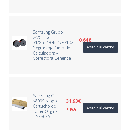
Samsung Grupo
24/Grupo
0,64
€
51/GR24/GR51/EP102
Añadir al carrito
Negra/Roja Cinta de
+ IVA
Calculadora –
Correctora Generica
Samsung CLT-
31,93
€
K809S Negro
Cartucho de
Añadir al carrito
+ IVA
Toner Original
– SS607A