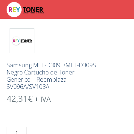
Samsung MLT-D309L/MLT-D309S
Negro Cartucho de Toner
Generico – Reemplaza
SV096A/SV103A
42,31
€
+ IVA
.
Samsung
MLT-