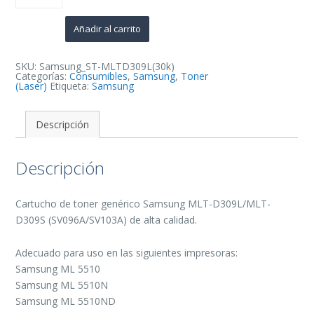
D309L/MLT-
D309S
Negro
Añadir al carrito
Cartucho
de
Toner
Generico
SKU:
Samsung_ST-MLTD309L(30k)
-
Categorías:
Consumibles
,
Samsung
,
Toner
Reemplaza
(Laser)
Etiqueta:
Samsung
SV096A/SV103A
cantidad
Descripción
Descripción
Cartucho de toner genérico Samsung MLT-D309L/MLT-
D309S (SV096A/SV103A) de alta calidad.
Adecuado para uso en las siguientes impresoras:
Samsung ML 5510
Samsung ML 5510N
Samsung ML 5510ND