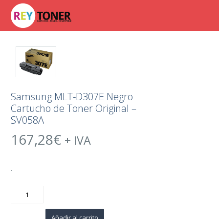
Samsung MLT-D307E Negro
Cartucho de Toner Original –
SV058A
167,28
€
+ IVA
.
Samsung
MLT-
D307E
Negro
Cartucho
Añadir al carrito