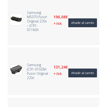
Samsung
196,08
€
M5370 Fusor
Original 220v
Añadir al carrito
+ IVA
– JC91-
01160A
Samsung
131,24
€
JC91-01028A
Añadir al carrito
Fusor Original
+ IVA
220v