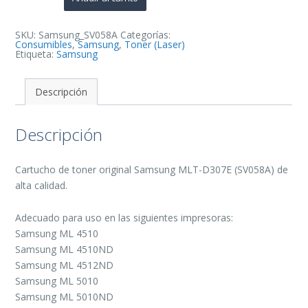
de
Toner
Original
-
SKU:
Samsung_SV058A
Categorías:
SV058A
Consumibles
,
Samsung
,
Toner (Laser)
cantidad
Etiqueta:
Samsung
Descripción
Descripción
Cartucho de toner original Samsung MLT-D307E (SV058A) de
alta calidad.
Adecuado para uso en las siguientes impresoras:
Samsung ML 4510
Samsung ML 4510ND
Samsung ML 4512ND
Samsung ML 5010
Samsung ML 5010ND