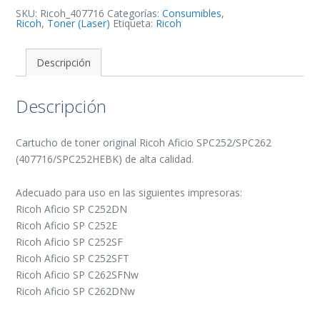
Original
-
SKU:
Ricoh_407716
Categorías:
Consumibles
,
407716/SPC252HEBK
Ricoh
,
Toner (Laser)
Etiqueta:
Ricoh
cantidad
Descripción
Descripción
Cartucho de toner original Ricoh Aficio SPC252/SPC262
(407716/SPC252HEBK) de alta calidad.
Adecuado para uso en las siguientes impresoras:
Ricoh Aficio SP C252DN
Ricoh Aficio SP C252E
Ricoh Aficio SP C252SF
Ricoh Aficio SP C252SFT
Ricoh Aficio SP C262SFNw
Ricoh Aficio SP C262DNw