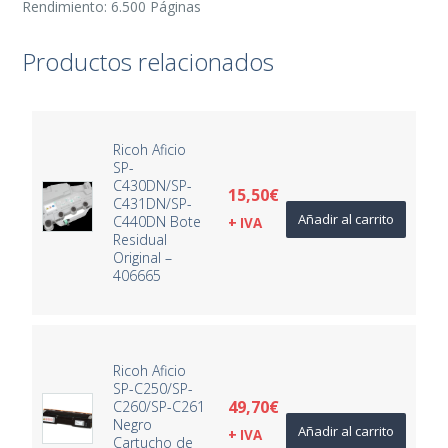
Rendimiento: 6.500 Páginas
Productos relacionados
Ricoh Aficio
SP-
C430DN/SP-
15,50
€
C431DN/SP-
Añadir al carrito
C440DN Bote
+ IVA
Residual
Original –
406665
Ricoh Aficio
SP-C250/SP-
49,70
€
C260/SP-C261
Negro
Añadir al carrito
+ IVA
Cartucho de