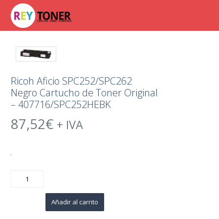
Ricoh Aficio SPC252/SPC262
Negro Cartucho de Toner Original
– 407716/SPC252HEBK
87,52
€
+ IVA
.
Ricoh
Aficio
SPC252/SPC262
Negro
Cartucho
Añadir al carrito
de
Toner