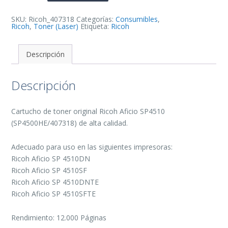
Toner
Original
-
SKU:
Ricoh_407318
Categorías:
Consumibles
,
SP4500HE/407318
Ricoh
,
Toner (Laser)
Etiqueta:
Ricoh
cantidad
Descripción
Descripción
Cartucho de toner original Ricoh Aficio SP4510
(SP4500HE/407318) de alta calidad.
Adecuado para uso en las siguientes impresoras:
Ricoh Aficio SP 4510DN
Ricoh Aficio SP 4510SF
Ricoh Aficio SP 4510DNTE
Ricoh Aficio SP 4510SFTE
Rendimiento: 12.000 Páginas