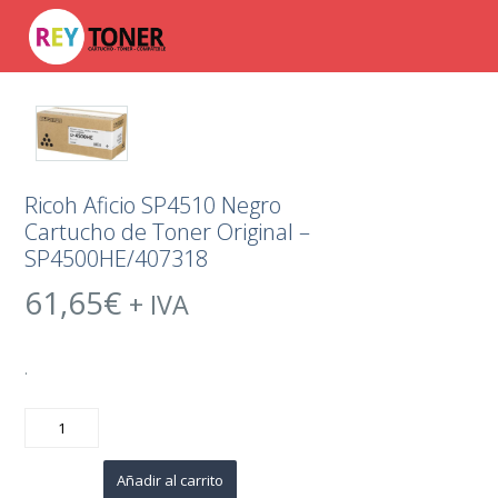
Ricoh Aficio SP4510 Negro
Cartucho de Toner Original –
SP4500HE/407318
61,65
€
+ IVA
.
Ricoh
Aficio
SP4510
Negro
Cartucho
Añadir al carrito
de