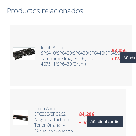
Productos relacionados
Ricoh Aficio
83,05
€
SP6410/SP6420/SP6430/SP6440/SP6450
Añadir 
Tambor de Imagen Original –
+ IVA
407511/SP6430 (Drum)
Ricoh Aficio
84,20
€
SPC252/SPC262
Negro Cartucho de
Añadir al carrito
+ IVA
Toner Original –
407531/SPC252EBK