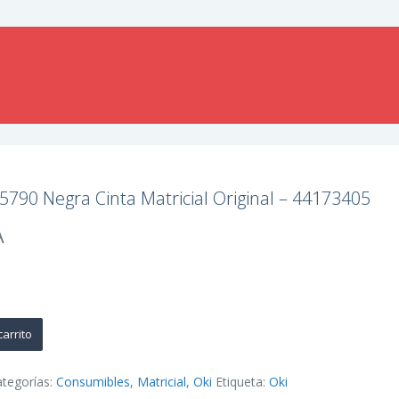
90 Negra Cinta Matricial Original – 44173405
A
carrito
ategorías:
Consumibles
,
Matricial
,
Oki
Etiqueta:
Oki