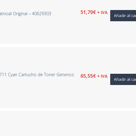
51,70
€
+ IVA
ricial Original – 40629303
Añadir al ca
711 Cyan Cartucho de Toner Generico
65,55
€
+ IVA
Añadir al ca