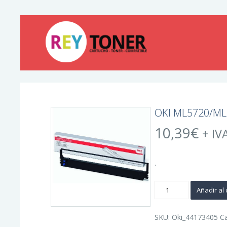
OKI ML5720/ML57
10,39
€
+ IV
.
OKI
Añadir al 
ML5720/ML5790
Negra
Cinta
Matricial
SKU:
Oki_44173405
C
Original
-