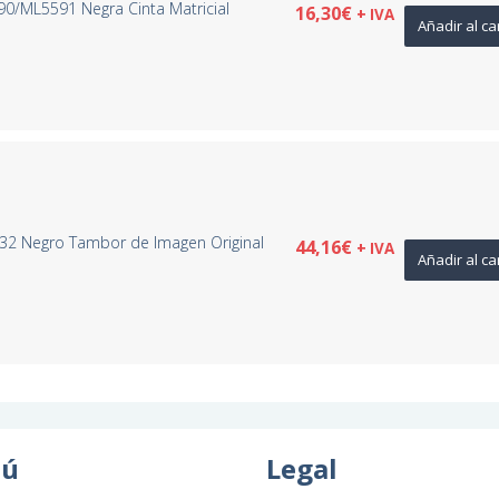
/ML5591 Negra Cinta Matricial
16,30
€
+ IVA
Añadir al ca
32 Negro Tambor de Imagen Original
44,16
€
+ IVA
Añadir al ca
ú
Legal