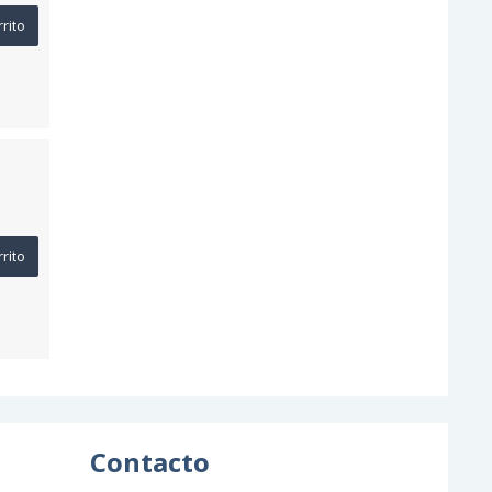
rrito
rrito
Contacto