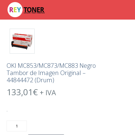
OKI MC853/MC873/MC883 Negro
Tambor de Imagen Original –
44844472 (Drum)
133,01
€
+ IVA
.
OKI
MC853/MC873/MC883
Negro
Tambor