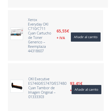
Xerox
Everyday OKI
C710/C711
65,55
€
Cyan Cartucho
Añadir al carrito
de Toner
+ IVA
Generico –
Reemplaza
44318607
OKI Executive
93,41
€
ES7460/ES7470/ES7480
Cyan Tambor de
Añadir al carrito
+ IVA
Imagen Original –
01333303