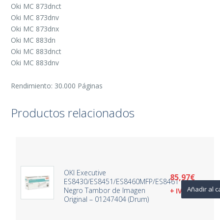
Oki MC 873dnct
Oki MC 873dnv
Oki MC 873dnx
Oki MC 883dn
Oki MC 883dnct
Oki MC 883dnv
Rendimiento: 30.000 Páginas
Productos relacionados
OKI Executive
85,97
€
ES8430/ES8451/ES8460MFP/ES8461
Añadir al c
Negro Tambor de Imagen
+ IVA
Original – 01247404 (Drum)