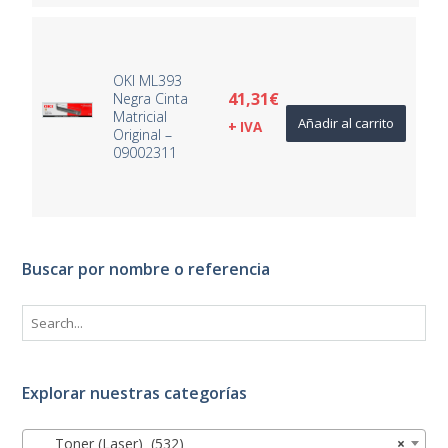
OKI ML393
41,31
€
Negra Cinta
Matricial
Añadir al carrito
+ IVA
Original –
09002311
Buscar por nombre o referencia
Explorar nuestras categorías
Toner (Laser) (532)
×