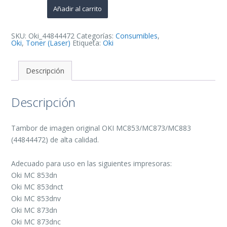
de
Añadir al carrito
Imagen
Original
-
44844472
SKU:
Oki_44844472
Categorías:
Consumibles
,
(Drum)
Oki
,
Toner (Laser)
Etiqueta:
Oki
cantidad
Descripción
Descripción
Tambor de imagen original OKI MC853/MC873/MC883
(44844472) de alta calidad.
Adecuado para uso en las siguientes impresoras:
Oki MC 853dn
Oki MC 853dnct
Oki MC 853dnv
Oki MC 873dn
Oki MC 873dnc