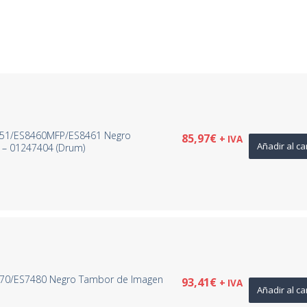
8451/ES8460MFP/ES8461 Negro
85,97
€
+ IVA
Añadir al ca
 – 01247404 (Drum)
470/ES7480 Negro Tambor de Imagen
93,41
€
+ IVA
Añadir al ca