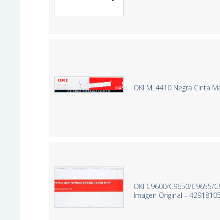
OKI ML4410 Negra Cinta Mat
OKI C9600/C9650/C9655/C
Imagen Original – 4291810