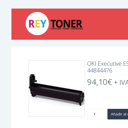
OKI Executive 
44844476
94,10
€
+ IV
.
OKI
Añadir al 
Executive
ES8453/ES8473
Negro
Tambor