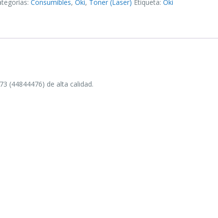
ategorías:
Consumibles
,
Oki
,
Toner (Laser)
Etiqueta:
Oki
3 (44844476) de alta calidad.