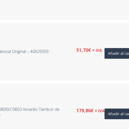
51,70
€
+ IVA
ricial Original – 40629303
Añadir al ca
9800/C9850 Amarillo Tambor de
179,86
€
+ IVA
Añadir al ca
5