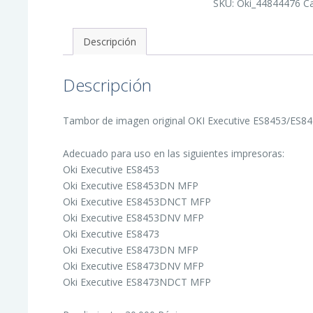
SKU:
Oki_44844476
C
de
Imagen
Original
-
Descripción
44844476
cantidad
Descripción
Tambor de imagen original OKI Executive ES8453/ES847
Adecuado para uso en las siguientes impresoras:
Oki Executive ES8453
Oki Executive ES8453DN MFP
Oki Executive ES8453DNCT MFP
Oki Executive ES8453DNV MFP
Oki Executive ES8473
Oki Executive ES8473DN MFP
Oki Executive ES8473DNV MFP
Oki Executive ES8473NDCT MFP