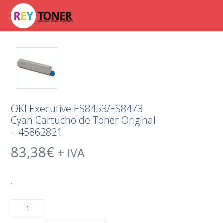
OKI Executive ES8453/ES8473
Cyan Cartucho de Toner Original
– 45862821
83,38
€
+ IVA
.
OKI
Executive
ES8453/ES8473
Cyan