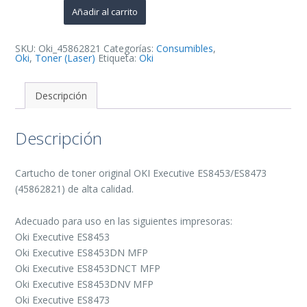
Cartucho
Añadir al carrito
de
Toner
Original
-
SKU:
Oki_45862821
Categorías:
Consumibles
,
45862821
Oki
,
Toner (Laser)
Etiqueta:
Oki
cantidad
Descripción
Descripción
Cartucho de toner original OKI Executive ES8453/ES8473
(45862821) de alta calidad.
Adecuado para uso en las siguientes impresoras:
Oki Executive ES8453
Oki Executive ES8453DN MFP
Oki Executive ES8453DNCT MFP
Oki Executive ES8453DNV MFP
Oki Executive ES8473