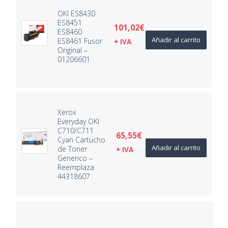
OKI ES8430
ES8451
101,02
€
ES8460
Añadir al carrito
ES8461 Fusor
+ IVA
Original –
01206601
Xerox
Everyday OKI
C710/C711
65,55
€
Cyan Cartucho
Añadir al carrito
de Toner
+ IVA
Generico –
Reemplaza
44318607