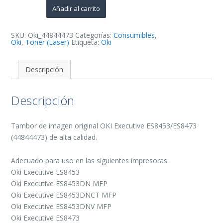
Tambor
Añadir al carrito
de
Imagen
Original
-
SKU:
Oki_44844473
Categorías:
Consumibles
,
44844473
Oki
,
Toner (Laser)
Etiqueta:
Oki
cantidad
Descripción
Descripción
Tambor de imagen original OKI Executive ES8453/ES8473
(44844473) de alta calidad.
Adecuado para uso en las siguientes impresoras:
Oki Executive ES8453
Oki Executive ES8453DN MFP
Oki Executive ES8453DNCT MFP
Oki Executive ES8453DNV MFP
Oki Executive ES8473