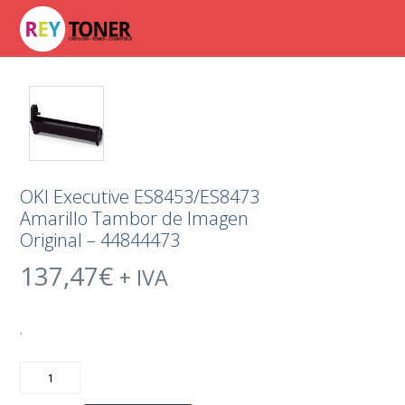
OKI Executive ES8453/ES8473
Amarillo Tambor de Imagen
Original – 44844473
137,47
€
+ IVA
.
OKI
Executive
ES8453/ES8473
Amarillo