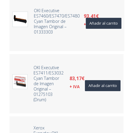
OKI Executive
93,41
€
ES7460/ES7470/ES7480
Cyan Tambor de
Añadir al carrito
+ IVA
Imagen Original –
01333303
OKI Executive
ES7411/ES3032
83,17
€
Cyan Tambor
de Imagen
Añadir al carrito
+ IVA
Original –
01275103
(Drum)
Xerox