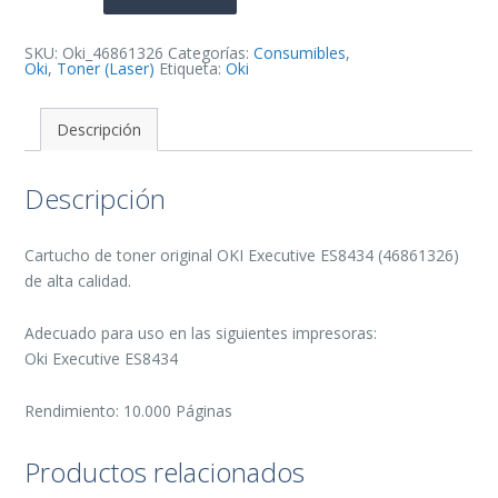
de
Toner
Original
-
SKU:
Oki_46861326
Categorías:
Consumibles
,
46861326
Oki
,
Toner (Laser)
Etiqueta:
Oki
cantidad
Descripción
Descripción
Cartucho de toner original OKI Executive ES8434 (46861326)
de alta calidad.
Adecuado para uso en las siguientes impresoras:
Oki Executive ES8434
Rendimiento: 10.000 Páginas
Productos relacionados