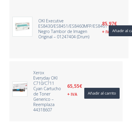
OKI Executive
85,97
€
ES8430/ES8451/ES8460MFP/ES8461
Añadir al c
Negro Tambor de Imagen
+ IVA
Original – 01247404 (Drum)
Xerox
Everyday OKI
C710/C711
65,55
€
Cyan Cartucho
Añadir al carrito
de Toner
+ IVA
Generico –
Reemplaza
44318607