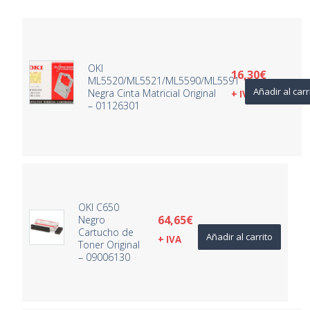
OKI
16,30
€
ML5520/ML5521/ML5590/ML5591
Añadir al carr
Negra Cinta Matricial Original
+ IVA
– 01126301
OKI C650
64,65
€
Negro
Cartucho de
Añadir al carrito
+ IVA
Toner Original
– 09006130