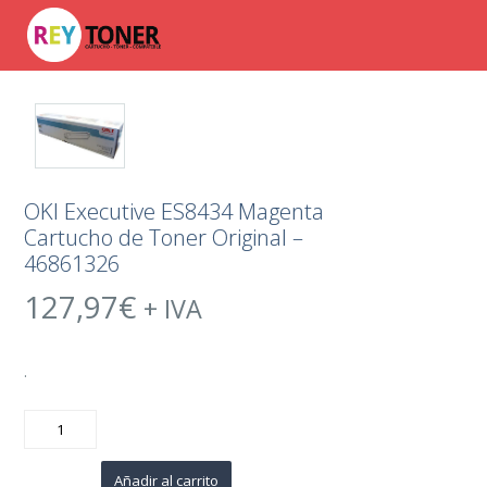
OKI Executive ES8434 Magenta
Cartucho de Toner Original –
46861326
127,97
€
+ IVA
.
OKI
Executive
ES8434
Magenta
Cartucho
Añadir al carrito