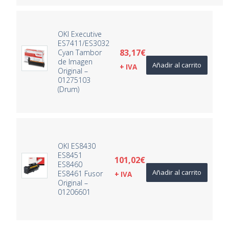
OKI Executive
ES7411/ES3032
83,17
€
Cyan Tambor
de Imagen
Añadir al carrito
+ IVA
Original –
01275103
(Drum)
OKI ES8430
ES8451
101,02
€
ES8460
Añadir al carrito
ES8461 Fusor
+ IVA
Original –
01206601