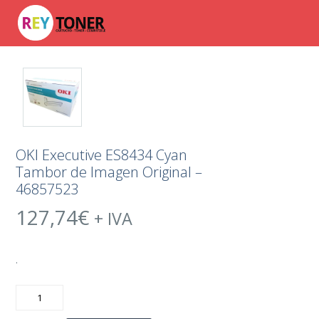
OKI Executive ES8434 Cyan
Tambor de Imagen Original –
46857523
127,74
€
+ IVA
.
OKI
Executive
ES8434
Cyan