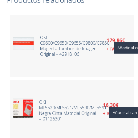
OKI
179,86
€
C9600/C9650/C9655/C9800/C9850
Añadir al c
Magenta Tambor de Imagen
+ IVA
Original – 42918106
OKI
16,30
€
ML5520/ML5521/ML5590/ML5591
Añadir al carr
Negra Cinta Matricial Original
+ IVA
– 01126301