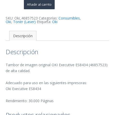
Tambor
Añadir al carrito
de
Imagen
Original
-
SKU:
Oki_46857523
Categorías:
Consumibles
,
46857523
Oki
,
Toner (Laser)
Etiqueta:
Oki
cantidad
Descripción
Descripción
Tambor de imagen original OKI Executive ES8434 (46857523)
de alta calidad.
Adecuado para uso en las siguientes impresoras:
Oki Executive ES8434
Rendimiento: 30.000 Páginas
Productos relacionados